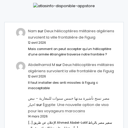
Nam
sur
Deux hélicoptères militaires algériens
survolent la ville frontalière de Figuig
12 avril 2026
Mais comment on peut accepter qu’un hélicoptère
d’une armée étrangère traverse notre frontière ?
Abdelhamid M
sur
Deux hélicoptères militaires
algériens survolent la ville frontalière de Figuig
12 avril 2026
Il faut installer des anti missiles à Figuig c
inacceptable
مصر تمنح تأشيرة مدتها خمس سنوات للمغاربة – نبض
اخبار
sur
Égypte: Une nouvelle option de visa
pour les voyageurs marocains
14 mars 2026
[…] الإعلان عن طريق Ahmed Abdel-Latifسفير مصر بالرباط.
ووفقا له، فإن هذا الإجراء يهدف إلى […]