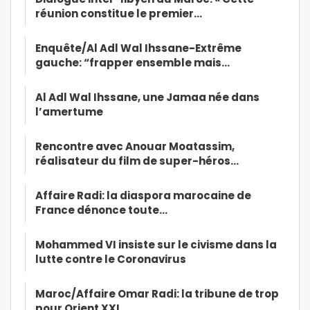
réunion constitue le premier…
Enquête/Al Adl Wal Ihssane-Extrême
gauche: “frapper ensemble mais…
Al Adl Wal Ihssane, une Jamaa née dans
l’amertume
Rencontre avec Anouar Moatassim,
réalisateur du film de super-héros…
Affaire Radi: la diaspora marocaine de
France dénonce toute…
Mohammed VI insiste sur le civisme dans la
lutte contre le Coronavirus
Maroc/Affaire Omar Radi: la tribune de trop
pour Orient XXI