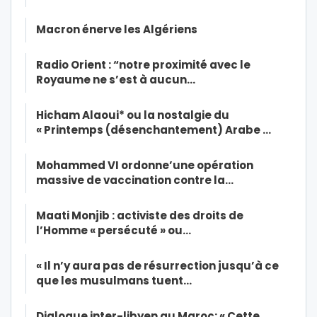
Macron énerve les Algériens
Radio Orient : “notre proximité avec le
Royaume ne s’est à aucun…
Hicham Alaoui* ou la nostalgie du
« Printemps (désenchantement) Arabe …
Mohammed VI ordonne’une opération
massive de vaccination contre la…
Maati Monjib : activiste des droits de
l’Homme « persécuté » ou…
« Il n’y aura pas de résurrection jusqu’à ce
que les musulmans tuent…
Dialogue inter-libyen au Maroc: « Cette