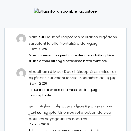
Nam
sur
Deux hélicoptères militaires algériens
survolent la ville frontalière de Figuig
12 avril 2026
Mais comment on peut accepter qu’un hélicoptère
d’une armée étrangère traverse notre frontière ?
Abdelhamid M
sur
Deux hélicoptères militaires
algériens survolent la ville frontalière de Figuig
12 avril 2026
Il faut installer des anti missiles à Figuig c
inacceptable
مصر تمنح تأشيرة مدتها خمس سنوات للمغاربة – نبض
اخبار
sur
Égypte: Une nouvelle option de visa
pour les voyageurs marocains
14 mars 2026
[…] الإعلان عن طريق Ahmed Abdel-Latifسفير مصر بالرباط.