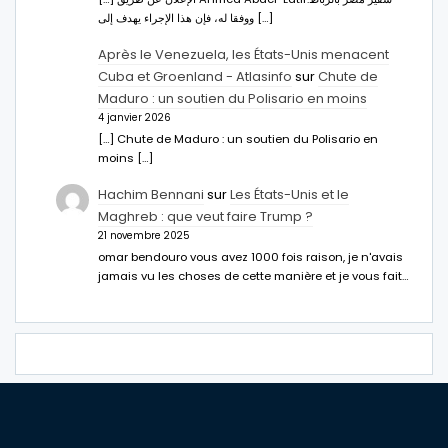
ووفقا له، فإن هذا الإجراء يهدف إلى […]
Après le Venezuela, les États-Unis menacent
Cuba et Groenland - Atlasinfo
sur
Chute de
Maduro : un soutien du Polisario en moins
4 janvier 2026
[…] Chute de Maduro : un soutien du Polisario en
moins […]
Hachim Bennani
sur
Les États-Unis et le
Maghreb : que veut faire Trump ?
21 novembre 2025
omar bendouro vous avez 1000 fois raison, je n'avais
jamais vu les choses de cette manière et je vous fait…