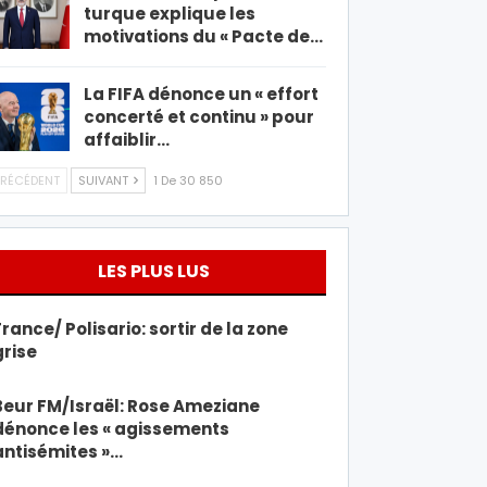
turque explique les
motivations du « Pacte de…
La FIFA dénonce un « effort
concerté et continu » pour
affaiblir…
RÉCÉDENT
SUIVANT
1 De 30 850
LES PLUS LUS
France/ Polisario: sortir de la zone
grise
Beur FM/Israël: Rose Ameziane
dénonce les « agissements
antisémites »…