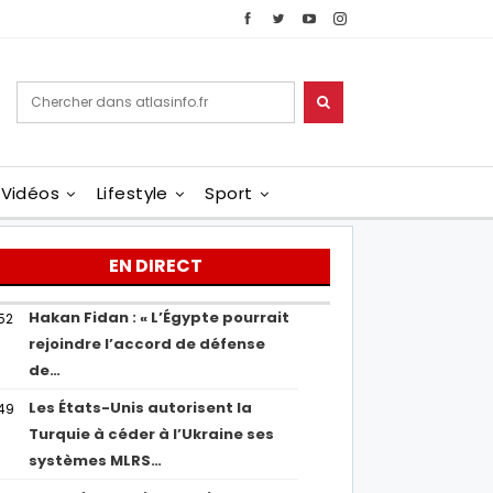
Vidéos
Lifestyle
Sport
EN DIRECT
Hakan Fidan : « L’Égypte pourrait
52
rejoindre l’accord de défense
de…
Les États-Unis autorisent la
49
Turquie à céder à l’Ukraine ses
systèmes MLRS…