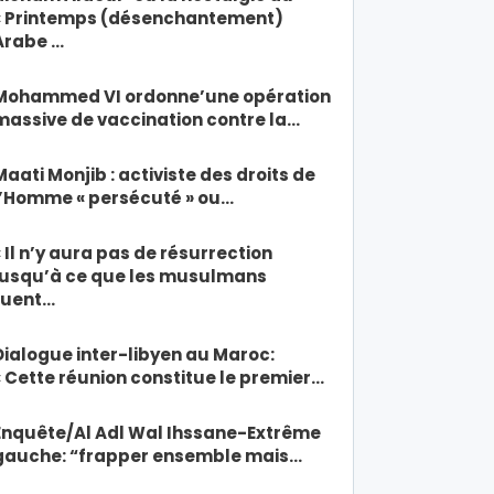
« Printemps (désenchantement)
Arabe …
Mohammed VI ordonne’une opération
massive de vaccination contre la…
Maati Monjib : activiste des droits de
l’Homme « persécuté » ou…
« Il n’y aura pas de résurrection
jusqu’à ce que les musulmans
tuent…
Dialogue inter-libyen au Maroc:
« Cette réunion constitue le premier…
Enquête/Al Adl Wal Ihssane-Extrême
gauche: “frapper ensemble mais…