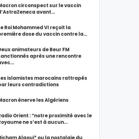
Macron circonspect sur le vaccin
d’AstraZeneca avant…
Le Roi Mohammed VI reçoit la
première dose du vaccin contre la…
Deux animateurs de Beur FM
sanctionnés après une rencontre
avec…
Les islamistes marocains rattrapés
par leurs contradictions
Macron énerve les Algériens
Radio Orient : “notre proximité avec le
Royaume ne s’est à aucun…
Hicham Alaoui* ou la nostalgie du