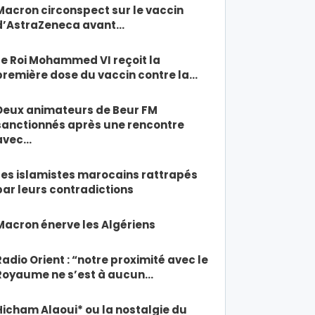
Macron circonspect sur le vaccin
d’AstraZeneca avant…
Le Roi Mohammed VI reçoit la
première dose du vaccin contre la…
Deux animateurs de Beur FM
sanctionnés après une rencontre
avec…
Les islamistes marocains rattrapés
par leurs contradictions
Macron énerve les Algériens
Radio Orient : “notre proximité avec le
Royaume ne s’est à aucun…
Hicham Alaoui* ou la nostalgie du