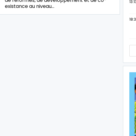
de réformes, de développement et de co-
13:1
existance au niveau…
18:3