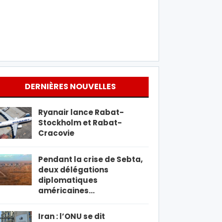
DERNIÈRES NOUVELLES
Ryanair lance Rabat-
Stockholm et Rabat-
Cracovie
Pendant la crise de Sebta,
deux délégations
diplomatiques
américaines…
Iran : l’ONU se dit