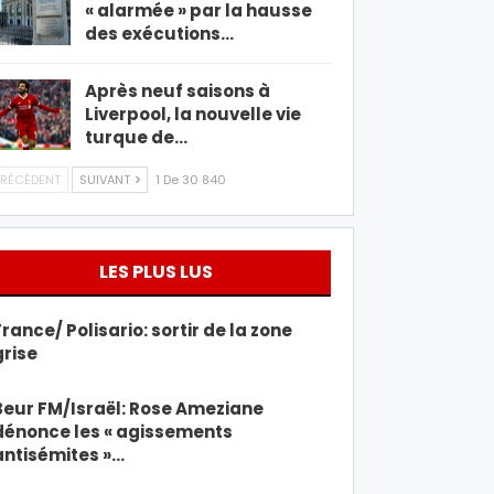
« alarmée » par la hausse
des exécutions…
Après neuf saisons à
Liverpool, la nouvelle vie
turque de…
RÉCÉDENT
SUIVANT
1 De 30 840
LES PLUS LUS
France/ Polisario: sortir de la zone
grise
Beur FM/Israël: Rose Ameziane
dénonce les « agissements
antisémites »…