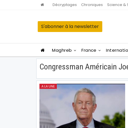
Décryptages
Chroniques
Science & 
S'abonner à la newsletter
Maghreb
France
Internati
Congressman Américain Jo
A LA UNE