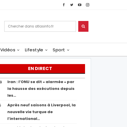
Vidéos
Lifestyle
Sport
EN DIRECT
Iran : l’ONU se dit « alarmée » par
29
la hausse des exécutions depuis
les…
Après neuf saisons à Liverpool, la
5
nouvelle vie turque de
l’international…