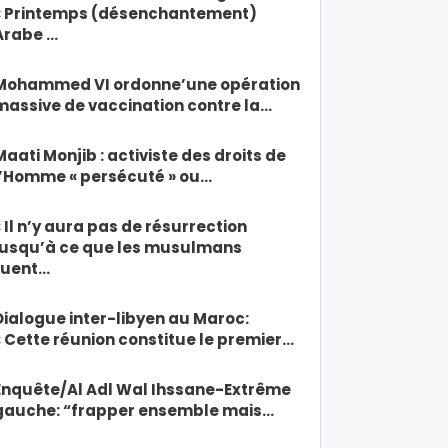
« Printemps (désenchantement)
Arabe …
Mohammed VI ordonne’une opération
massive de vaccination contre la…
Maati Monjib : activiste des droits de
l’Homme « persécuté » ou…
« Il n’y aura pas de résurrection
jusqu’à ce que les musulmans
tuent…
Dialogue inter-libyen au Maroc:
« Cette réunion constitue le premier…
Enquête/Al Adl Wal Ihssane-Extrême
gauche: “frapper ensemble mais…