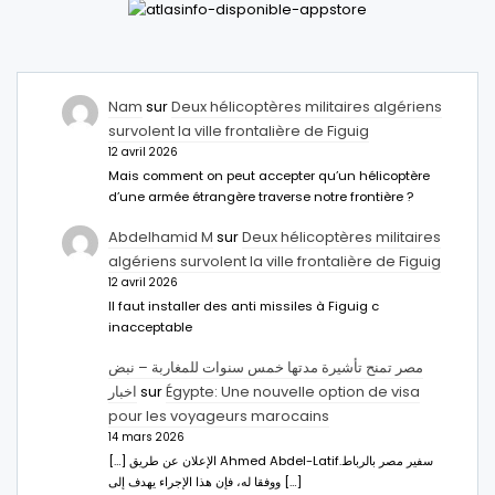
Nam
sur
Deux hélicoptères militaires algériens
survolent la ville frontalière de Figuig
12 avril 2026
Mais comment on peut accepter qu’un hélicoptère
d’une armée étrangère traverse notre frontière ?
Abdelhamid M
sur
Deux hélicoptères militaires
algériens survolent la ville frontalière de Figuig
12 avril 2026
Il faut installer des anti missiles à Figuig c
inacceptable
مصر تمنح تأشيرة مدتها خمس سنوات للمغاربة – نبض
اخبار
sur
Égypte: Une nouvelle option de visa
pour les voyageurs marocains
14 mars 2026
[…] الإعلان عن طريق Ahmed Abdel-Latifسفير مصر بالرباط.
ووفقا له، فإن هذا الإجراء يهدف إلى […]