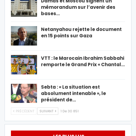
Damas et Moscou signent un
mémorandum sur l’avenir des
bases…
Netanyahou rejette le document
en 15 points sur Gaza
VTT : le Marocain Ibrahim Sabbahi
remporte le Grand Prix « Chantal…
Sebta : « La situation est
absolument intenable », le
président de…
PRÉCÉDENT
SUIVANT
1 De 30 851