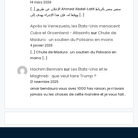
14 mars 2026
[…] الإعلان عن طريق Ahmed Abdel-Latifسفير مصر بالرباط.
ووفقا له، فإن هذا الإجراء يهدف إلى […]
Après le Venezuela, les États-Unis menacent
Cuba et Groenland - Atlasinfo
sur
Chute de
Maduro : un soutien du Polisario en moins
4 janvier 2026
[…] Chute de Maduro : un soutien du Polisario en
moins […]
Hachim Bennani
sur
Les États-Unis et le
Maghreb : que veut faire Trump ?
21 novembre 2025
omar bendouro vous avez 1000 fois raison, je n'avais
jamais vu les choses de cette manière et je vous fait…