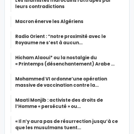
Les islamistes marocains rattrapés par
leurs contradictions
Macron énerve les Algériens
Radio Orient : “notre proximité avec le
Royaume ne s’est à aucun…
Hicham Alaoui* ou la nostalgie du
« Printemps (désenchantement) Arabe …
Mohammed VI ordonne’une opération
massive de vaccination contre la…
Maati Monjib : activiste des droits de
l’Homme « persécuté » ou…
« Il n’y aura pas de résurrection jusqu’à ce
que les musulmans tuent…