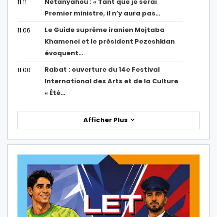
Netanyahou : « Tant que je serai
11:11
Premier ministre, il n’y aura pas…
Le Guide suprême iranien Mojtaba
11:06
Khamenei et le président Pezeshkian
évoquent…
Rabat : ouverture du 14e Festival
11:00
International des Arts et de la Culture
« Été…
Afficher Plus