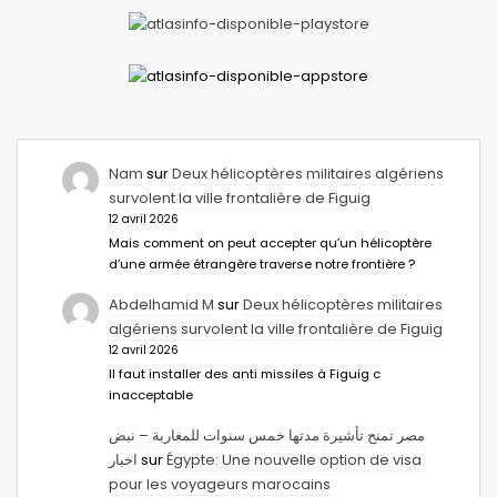
Nam
sur
Deux hélicoptères militaires algériens
survolent la ville frontalière de Figuig
12 avril 2026
Mais comment on peut accepter qu’un hélicoptère
d’une armée étrangère traverse notre frontière ?
Abdelhamid M
sur
Deux hélicoptères militaires
algériens survolent la ville frontalière de Figuig
12 avril 2026
Il faut installer des anti missiles à Figuig c
inacceptable
مصر تمنح تأشيرة مدتها خمس سنوات للمغاربة – نبض
اخبار
sur
Égypte: Une nouvelle option de visa
pour les voyageurs marocains