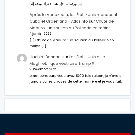
ووفقا له، فإن هذا الإجراء يهدف إلى […]
Après le Venezuela, les États-Unis menacent
Cuba et Groenland - Atlasinfo
sur
Chute de
Maduro : un soutien du Polisario en moins
4 janvier 2026
[…] Chute de Maduro : un soutien du Polisario en
moins […]
Hachim Bennani
sur
Les États-Unis et le
Maghreb : que veut faire Trump ?
21 novembre 2025
omar bendouro vous avez 1000 fois raison, je n'avais
jamais vu les choses de cette manière et je vous fait…