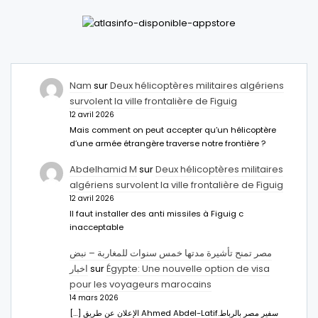
Nam
sur
Deux hélicoptères militaires algériens
survolent la ville frontalière de Figuig
12 avril 2026
Mais comment on peut accepter qu’un hélicoptère
d’une armée étrangère traverse notre frontière ?
Abdelhamid M
sur
Deux hélicoptères militaires
algériens survolent la ville frontalière de Figuig
12 avril 2026
Il faut installer des anti missiles à Figuig c
inacceptable
مصر تمنح تأشيرة مدتها خمس سنوات للمغاربة – نبض
اخبار
sur
Égypte: Une nouvelle option de visa
pour les voyageurs marocains
14 mars 2026
[…] الإعلان عن طريق Ahmed Abdel-Latifسفير مصر بالرباط.