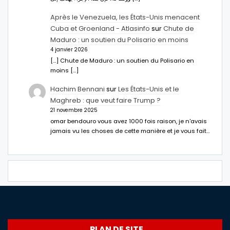
Après le Venezuela, les États-Unis menacent
Cuba et Groenland - Atlasinfo
sur
Chute de
Maduro : un soutien du Polisario en moins
4 janvier 2026
[…] Chute de Maduro : un soutien du Polisario en
moins […]
Hachim Bennani
sur
Les États-Unis et le
Maghreb : que veut faire Trump ?
21 novembre 2025
omar bendouro vous avez 1000 fois raison, je n'avais
jamais vu les choses de cette manière et je vous fait…
PLAN DE SITE