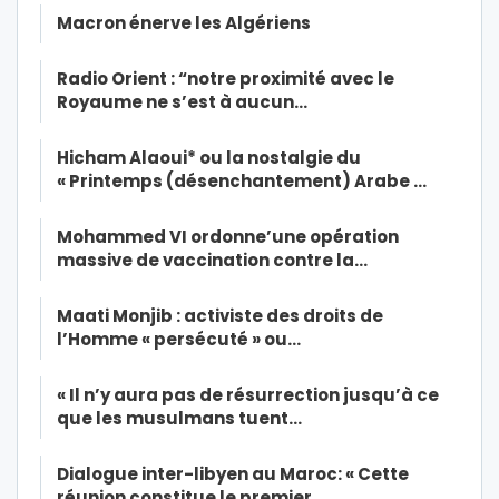
Macron énerve les Algériens
Radio Orient : “notre proximité avec le
Royaume ne s’est à aucun…
Hicham Alaoui* ou la nostalgie du
« Printemps (désenchantement) Arabe …
Mohammed VI ordonne’une opération
massive de vaccination contre la…
Maati Monjib : activiste des droits de
l’Homme « persécuté » ou…
« Il n’y aura pas de résurrection jusqu’à ce
que les musulmans tuent…
Dialogue inter-libyen au Maroc: « Cette
réunion constitue le premier…