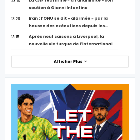
La CAF réaffirme « à l’unanimité » son
23:13
soutien à Gianni Infantino
Iran : l’ONU se dit « alarmée » par la
13:29
hausse des exécutions depuis les…
Après neuf saisons à Liverpool, la
13:15
nouvelle vie turque de l’international…
Afficher Plus