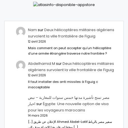
Nam
sur
Deux hélicoptères militaires algériens
survolent la ville frontalière de Figuig
12 avril 2026
Mais comment on peut accepter qu’un hélicoptère
d’une armée étrangère traverse notre frontière ?
Abdelhamid M
sur
Deux hélicoptères militaires
algériens survolent la ville frontalière de Figuig
12 avril 2026
Il faut installer des anti missiles à Figuig c
inacceptable
مصر تمنح تأشيرة مدتها خمس سنوات للمغاربة – نبض
اخبار
sur
Égypte: Une nouvelle option de visa
pour les voyageurs marocains
14 mars 2026
[…] الإعلان عن طريق Ahmed Abdel-Latifسفير مصر بالرباط.
ووفقا له، فإن هذا الإجراء يهدف إلى […]