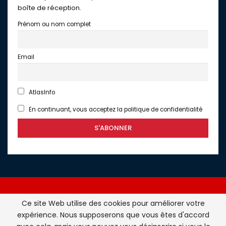
boîte de réception.
Prénom ou nom complet
Email
AtlasInfo
En continuant, vous acceptez la politique de confidentialité
Ce site Web utilise des cookies pour améliorer votre
expérience. Nous supposerons que vous êtes d'accord
Atlasinfo.fr : l'essentiel de l'actualité de la France et du