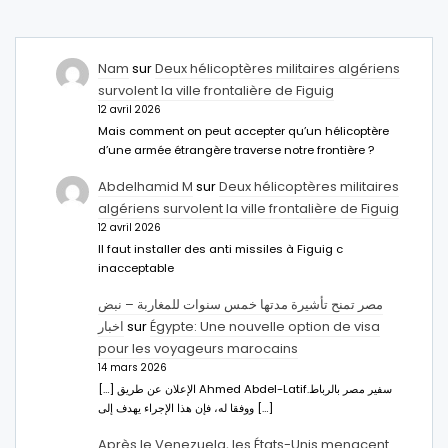
Nam
sur
Deux hélicoptères militaires algériens
survolent la ville frontalière de Figuig
12 avril 2026
Mais comment on peut accepter qu’un hélicoptère
d’une armée étrangère traverse notre frontière ?
Abdelhamid M
sur
Deux hélicoptères militaires
algériens survolent la ville frontalière de Figuig
12 avril 2026
Il faut installer des anti missiles à Figuig c
inacceptable
مصر تمنح تأشيرة مدتها خمس سنوات للمغاربة – نبض
اخبار
sur
Égypte: Une nouvelle option de visa
pour les voyageurs marocains
14 mars 2026
[…] الإعلان عن طريق Ahmed Abdel-Latifسفير مصر بالرباط.
ووفقا له، فإن هذا الإجراء يهدف إلى […]
Après le Venezuela, les États-Unis menacent