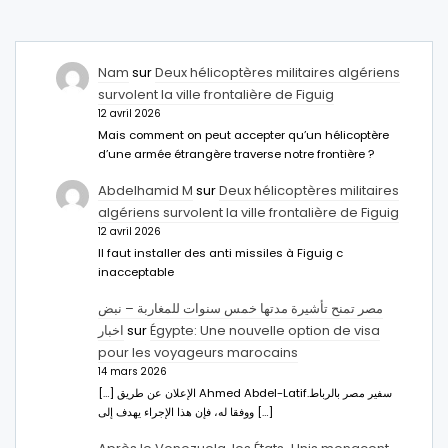
Nam
sur
Deux hélicoptères militaires algériens
survolent la ville frontalière de Figuig
12 avril 2026
Mais comment on peut accepter qu’un hélicoptère
d’une armée étrangère traverse notre frontière ?
Abdelhamid M
sur
Deux hélicoptères militaires
algériens survolent la ville frontalière de Figuig
12 avril 2026
Il faut installer des anti missiles à Figuig c
inacceptable
مصر تمنح تأشيرة مدتها خمس سنوات للمغاربة – نبض
اخبار
sur
Égypte: Une nouvelle option de visa
pour les voyageurs marocains
14 mars 2026
[…] الإعلان عن طريق Ahmed Abdel-Latifسفير مصر بالرباط.
ووفقا له، فإن هذا الإجراء يهدف إلى […]