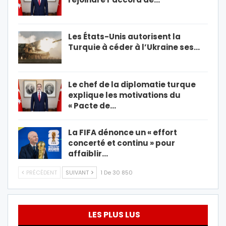
Les États-Unis autorisent la
Turquie à céder à l’Ukraine ses…
Le chef de la diplomatie turque
explique les motivations du
« Pacte de…
La FIFA dénonce un « effort
concerté et continu » pour
affaiblir…
PRÉCÉDENT
SUIVANT
1 De 30 850
LES PLUS LUS