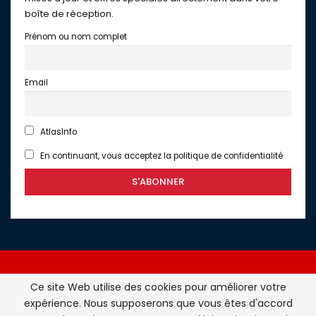
boîte de réception.
Prénom ou nom complet
Email
AtlasInfo
En continuant, vous acceptez la politique de confidentialité
Ce site Web utilise des cookies pour améliorer votre
expérience. Nous supposerons que vous êtes d'accord
Atlasinfo.fr : l'essentiel de l'actualité de la France et du