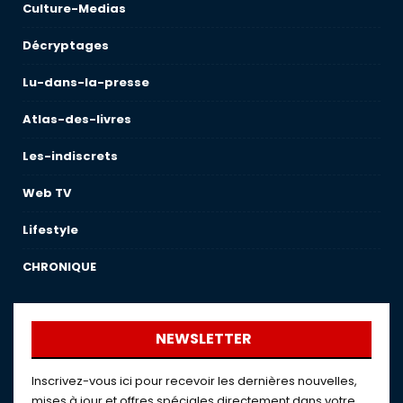
Culture-Medias
Décryptages
Lu-dans-la-presse
Atlas-des-livres
Les-indiscrets
Web TV
Lifestyle
CHRONIQUE
NEWSLETTER
Inscrivez-vous ici pour recevoir les dernières nouvelles,
mises à jour et offres spéciales directement dans votre