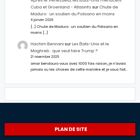
Après le Venezuela, les États-Unis menacent
Cuba et Groenland - Atlasinfo
sur
Chute de
Maduro : un soutien du Polisario en moins
4 janvier 2026
[…] Chute de Maduro : un soutien du Polisario en
moins […]
Hachim Bennani
sur
Les États-Unis et le
Maghreb : que veut faire Trump ?
21 novembre 2025
omar bendouro vous avez 1000 fois raison, je n'avais
jamais vu les choses de cette manière et je vous fait…
PLAN DE SITE