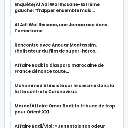
Enquête/Al Adl Wal Ihssane-Extrême
gauche: “frapper ensemble mais…
Al Adl Wal Ihssane, une Jamaa née dans
l’amertume
Rencontre avec Anouar Moatassim,
réalisateur du film de super-héros…
Affaire Radi: la diaspora marocaine de
France dénonce toute…
Mohammed VI insiste sur le civisme dans la
lutte contre le Coronavirus
Maroc/Affaire Omar Radi: la tribune de trop
pour Orient XXI
Affaire Radi/Viol: « Je sentais son odeur