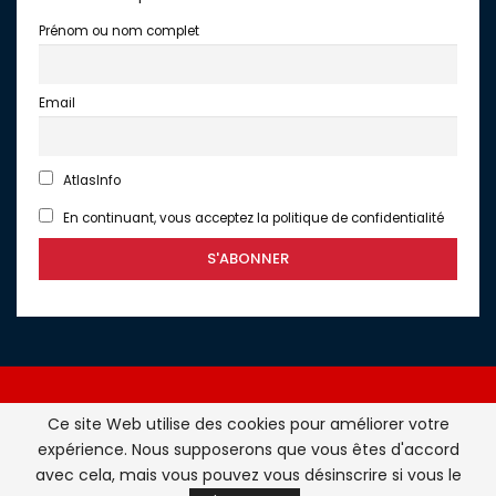
Prénom ou nom complet
Email
AtlasInfo
En continuant, vous acceptez la politique de confidentialité
Ce site Web utilise des cookies pour améliorer votre
expérience. Nous supposerons que vous êtes d'accord
Atlasinfo.fr : l'essentiel de l'actualité de la France et du
avec cela, mais vous pouvez vous désinscrire si vous le
Maghreb © Tous Droits Réservés - Atlasinfo- 2026