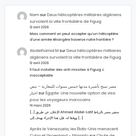
Nam
sur
Deux hélicoptères militaires algériens
survolent la ville frontalière de Figuig
12 avril 2026
Mais comment on peut accepter qu’un hélicoptère
d’une armée étrangère traverse notre frontière ?
Abdelhamid M
sur
Deux hélicoptères militaires
algériens survolent la ville frontalière de Figuig
12 avril 2026
Il faut installer des anti missiles à Figuig c
inacceptable
مصر تمنح تأشيرة مدتها خمس سنوات للمغاربة – نبض
اخبار
sur
Égypte: Une nouvelle option de visa
pour les voyageurs marocains
14 mars 2026
[…] الإعلان عن طريق Ahmed Abdel-Latifسفير مصر بالرباط.
ووفقا له، فإن هذا الإجراء يهدف إلى […]
Après le Venezuela, les États-Unis menacent
Cuba et Groenland - Atlasinfo
sur
Chute de