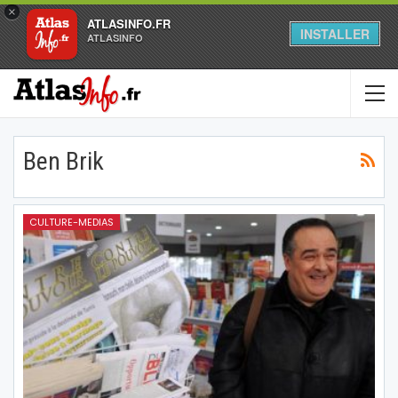
×
ATLASINFO.FR
INSTALLER
ATLASINFO
Ben Brik
CULTURE-MEDIAS