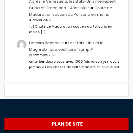
Après le Venezuela, les États-Unis menacent
Cuba et Groenland - Atlasinfo
sur
Chute de
Maduro : un soutien du Polisario en moins
4 janvier 2026
[…] Chute de Maduro : un soutien du Polisario en
moins […]
Hachim Bennani
sur
Les États-Unis et le
Maghreb : que veut faire Trump ?
21 novembre 2025
omar bendouro vous avez 1000 fois raison, je n'avais
jamais vu les choses de cette manière et je vous fait…
PLAN DE SITE