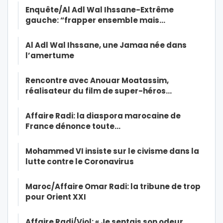
Enquête/Al Adl Wal Ihssane-Extrême
gauche: “frapper ensemble mais…
Al Adl Wal Ihssane, une Jamaa née dans
l’amertume
Rencontre avec Anouar Moatassim,
réalisateur du film de super-héros…
Affaire Radi: la diaspora marocaine de
France dénonce toute…
Mohammed VI insiste sur le civisme dans la
lutte contre le Coronavirus
Maroc/Affaire Omar Radi: la tribune de trop
pour Orient XXI
Affaire Radi/Viol: « Je sentais son odeur