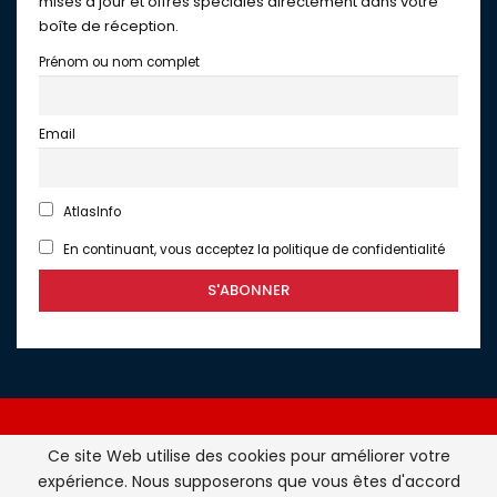
mises à jour et offres spéciales directement dans votre
boîte de réception.
Prénom ou nom complet
Email
AtlasInfo
En continuant, vous acceptez la politique de confidentialité
Ce site Web utilise des cookies pour améliorer votre
expérience. Nous supposerons que vous êtes d'accord
Atlasinfo.fr : l'essentiel de l'actualité de la France et du