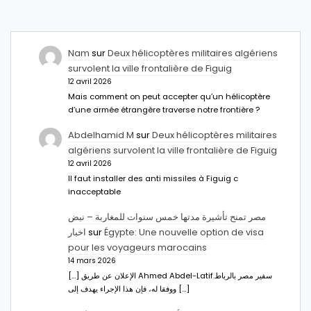
Nam
sur
Deux hélicoptères militaires algériens
survolent la ville frontalière de Figuig
12 avril 2026
Mais comment on peut accepter qu’un hélicoptère
d’une armée étrangère traverse notre frontière ?
Abdelhamid M
sur
Deux hélicoptères militaires
algériens survolent la ville frontalière de Figuig
12 avril 2026
Il faut installer des anti missiles à Figuig c
inacceptable
مصر تمنح تأشيرة مدتها خمس سنوات للمغاربة – نبض
اخبار
sur
Égypte: Une nouvelle option de visa
pour les voyageurs marocains
14 mars 2026
[…] الإعلان عن طريق Ahmed Abdel-Latifسفير مصر بالرباط.
ووفقا له، فإن هذا الإجراء يهدف إلى […]