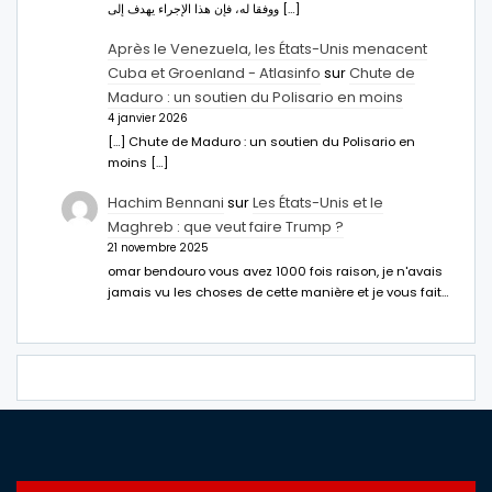
ووفقا له، فإن هذا الإجراء يهدف إلى […]
Après le Venezuela, les États-Unis menacent
Cuba et Groenland - Atlasinfo
sur
Chute de
Maduro : un soutien du Polisario en moins
4 janvier 2026
[…] Chute de Maduro : un soutien du Polisario en
moins […]
Hachim Bennani
sur
Les États-Unis et le
Maghreb : que veut faire Trump ?
21 novembre 2025
omar bendouro vous avez 1000 fois raison, je n'avais
jamais vu les choses de cette manière et je vous fait…