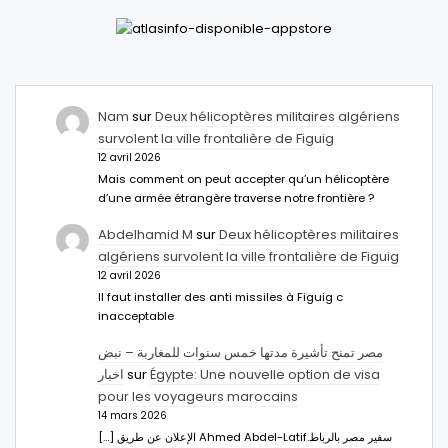
Nam
sur
Deux hélicoptères militaires algériens
survolent la ville frontalière de Figuig
12 avril 2026
Mais comment on peut accepter qu’un hélicoptère
d’une armée étrangère traverse notre frontière ?
Abdelhamid M
sur
Deux hélicoptères militaires
algériens survolent la ville frontalière de Figuig
12 avril 2026
Il faut installer des anti missiles à Figuig c
inacceptable
مصر تمنح تأشيرة مدتها خمس سنوات للمغاربة – نبض
اخبار
sur
Égypte: Une nouvelle option de visa
pour les voyageurs marocains
14 mars 2026
[…] الإعلان عن طريق Ahmed Abdel-Latifسفير مصر بالرباط.