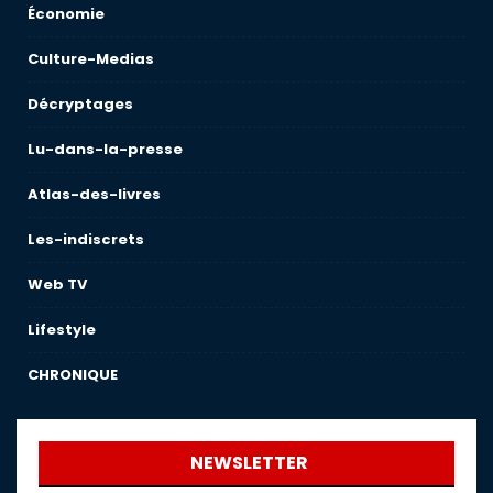
Économie
Culture-Medias
Décryptages
Lu-dans-la-presse
Atlas-des-livres
Les-indiscrets
Web TV
Lifestyle
CHRONIQUE
NEWSLETTER