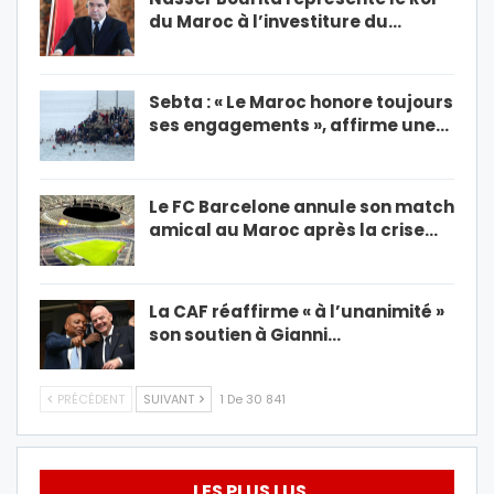
du Maroc à l’investiture du…
Sebta : « Le Maroc honore toujours
ses engagements », affirme une…
Le FC Barcelone annule son match
amical au Maroc après la crise…
La CAF réaffirme « à l’unanimité »
son soutien à Gianni…
PRÉCÉDENT
SUIVANT
1 De 30 841
LES PLUS LUS