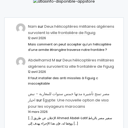
Nam
sur
Deux hélicoptères militaires algériens
survolent la ville frontalière de Figuig
12 avril 2026
Mais comment on peut accepter qu’un hélicoptère
d’une armée étrangère traverse notre frontière ?
Abdelhamid M
sur
Deux hélicoptères militaires
algériens survolent la ville frontalière de Figuig
12 avril 2026
Il faut installer des anti missiles à Figuig c
inacceptable
مصر تمنح تأشيرة مدتها خمس سنوات للمغاربة – نبض
اخبار
sur
Égypte: Une nouvelle option de visa
pour les voyageurs marocains
14 mars 2026
[…] الإعلان عن طريق Ahmed Abdel-Latifسفير مصر بالرباط.
ووفقا له، فإن هذا الإجراء يهدف إلى […]