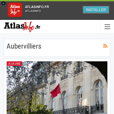
×
ATLASINFO.FR
INSTALLER
ATLASINFO
Aubervilliers
A LA UNE