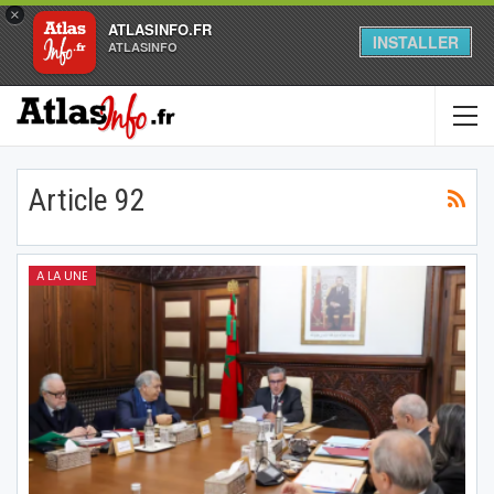
×
ATLASINFO.FR
INSTALLER
ATLASINFO
Article 92
A LA UNE