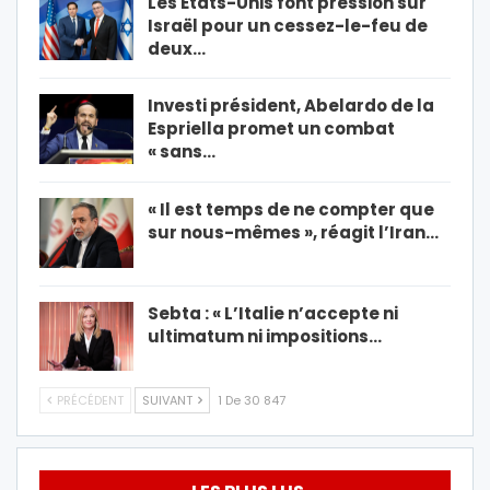
Les États-Unis font pression sur
Israël pour un cessez-le-feu de
deux…
Investi président, Abelardo de la
Espriella promet un combat
« sans…
« Il est temps de ne compter que
sur nous-mêmes », réagit l’Iran…
Sebta : « L’Italie n’accepte ni
ultimatum ni impositions…
PRÉCÉDENT
SUIVANT
1 De 30 847