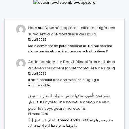
Nam
sur
Deux hélicoptères militaires algériens
survolent la ville frontalière de Figuig
12 avril 2026
Mais comment on peut accepter qu’un hélicoptère
d’une armée étrangère traverse notre frontière ?
Abdelhamid M
sur
Deux hélicoptères militaires
algériens survolent la ville frontalière de Figuig
12 avril 2026
Il faut installer des anti missiles à Figuig c
inacceptable
مصر تمنح تأشيرة مدتها خمس سنوات للمغاربة – نبض
اخبار
sur
Égypte: Une nouvelle option de visa
pour les voyageurs marocains
14 mars 2026
[…] الإعلان عن طريق Ahmed Abdel-Latifسفير مصر بالرباط.
ووفقا له، فإن هذا الإجراء يهدف إلى […]