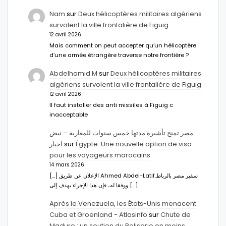
Nam
sur
Deux hélicoptères militaires algériens
survolent la ville frontalière de Figuig
12 avril 2026
Mais comment on peut accepter qu’un hélicoptère
d’une armée étrangère traverse notre frontière ?
Abdelhamid M
sur
Deux hélicoptères militaires
algériens survolent la ville frontalière de Figuig
12 avril 2026
Il faut installer des anti missiles à Figuig c
inacceptable
مصر تمنح تأشيرة مدتها خمس سنوات للمغاربة – نبض
اخبار
sur
Égypte: Une nouvelle option de visa
pour les voyageurs marocains
14 mars 2026
[…] الإعلان عن طريق Ahmed Abdel-Latifسفير مصر بالرباط.
ووفقا له، فإن هذا الإجراء يهدف إلى […]
Après le Venezuela, les États-Unis menacent
Cuba et Groenland - Atlasinfo
sur
Chute de
Maduro : un soutien du Polisario en moins