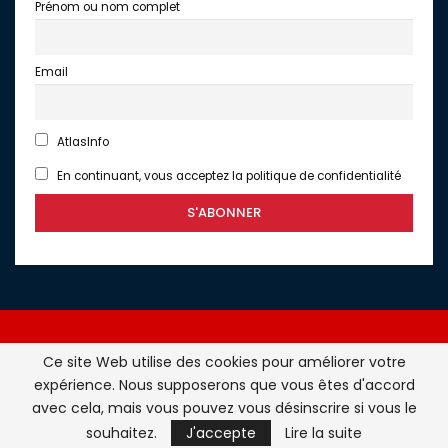
Prénom ou nom complet
Email
AtlasInfo
En continuant, vous acceptez la politique de confidentialité
Ce site Web utilise des cookies pour améliorer votre
expérience. Nous supposerons que vous êtes d'accord
Atlasinfo.fr : l'essentiel de l'actualité de la France et du
avec cela, mais vous pouvez vous désinscrire si vous le
Maghreb © Tous Droits Réservés - Atlasinfo- 2026
souhaitez.
J'accepte
Lire la suite
ATLASINFO