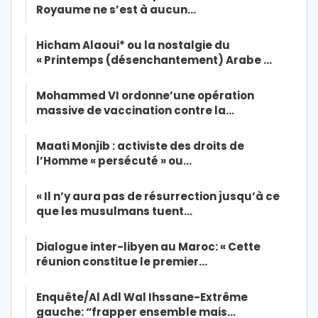
Royaume ne s’est à aucun…
Hicham Alaoui* ou la nostalgie du
« Printemps (désenchantement) Arabe …
Mohammed VI ordonne’une opération
massive de vaccination contre la…
Maati Monjib : activiste des droits de
l’Homme « persécuté » ou…
« Il n’y aura pas de résurrection jusqu’à ce
que les musulmans tuent…
Dialogue inter-libyen au Maroc: « Cette
réunion constitue le premier…
Enquête/Al Adl Wal Ihssane-Extrême
gauche: “frapper ensemble mais…