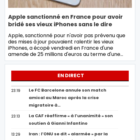
Apple sanctionné en France pour avoir
bridé ses vieux iPhones sans le dire
Apple, sanctionné pour n'avoir pas prévenu que
des mises à jour pouvaient ralentir les vieux
iPhones, a écopé vendredi en France d'une
amende de 25 millions d'euros au terme d'une…
EN DIRECT
Le FC Barcelone annule son match
23:19
amical au Maroc après la crise
migratoire à…
La CAF réaffirme « à l’unanimité » son
23:13
soutien à Gianni Infantino
Iran : l’ONU se dit « alarmée » par la
13:29