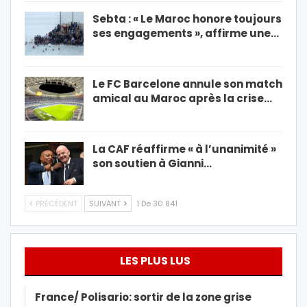
Sebta : « Le Maroc honore toujours
ses engagements », affirme une…
Le FC Barcelone annule son match
amical au Maroc après la crise…
La CAF réaffirme « à l’unanimité »
son soutien à Gianni…
PRÉCÉDENT
SUIVANT
1 De 30 841
LES PLUS LUS
France/ Polisario: sortir de la zone grise