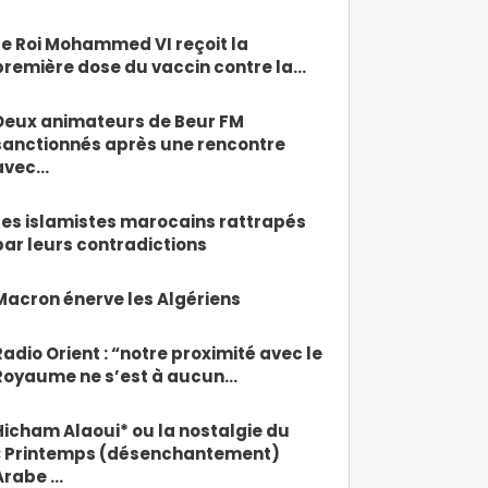
Le Roi Mohammed VI reçoit la
première dose du vaccin contre la…
Deux animateurs de Beur FM
sanctionnés après une rencontre
avec…
Les islamistes marocains rattrapés
par leurs contradictions
Macron énerve les Algériens
Radio Orient : “notre proximité avec le
Royaume ne s’est à aucun…
Hicham Alaoui* ou la nostalgie du
« Printemps (désenchantement)
Arabe …