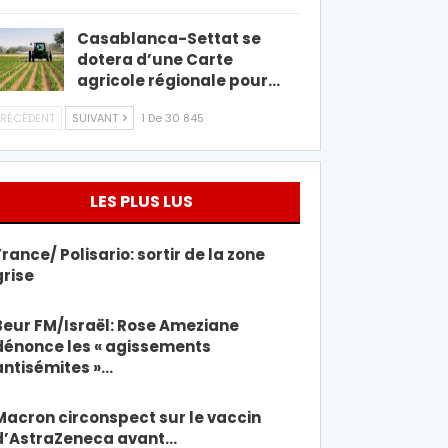
Casablanca-Settat se
dotera d’une Carte
agricole régionale pour…
RÉCÉDENT
SUIVANT
1 De 30 845
LES PLUS LUS
France/ Polisario: sortir de la zone
grise
Beur FM/Israël: Rose Ameziane
dénonce les « agissements
antisémites »…
Macron circonspect sur le vaccin
d’AstraZeneca avant…