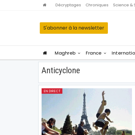
Décryptages
Chroniques
Science & 
S'abonner à la newsletter
Maghreb
France
Internati
Anticyclone
EN DIRECT