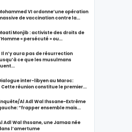
Mohammed VI ordonne’une opération
massive de vaccination contre la…
Maati Monjib : activiste des droits de
l’Homme « persécuté » ou…
« Il n’y aura pas de résurrection
jusqu’à ce que les musulmans
tuent…
Dialogue inter-libyen au Maroc:
« Cette réunion constitue le premier…
Enquête/Al Adl Wal Ihssane-Extrême
gauche: “frapper ensemble mais…
Al Adl Wal Ihssane, une Jamaa née
dans l’amertume