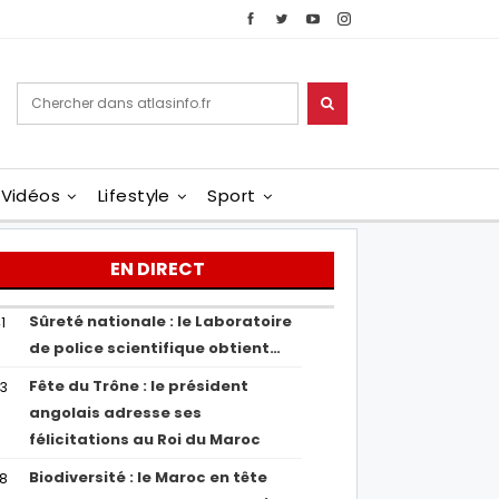
Vidéos
Lifestyle
Sport
EN DIRECT
Sûreté nationale : le Laboratoire
1
de police scientifique obtient…
Fête du Trône : le président
43
angolais adresse ses
félicitations au Roi du Maroc
Biodiversité : le Maroc en tête
38