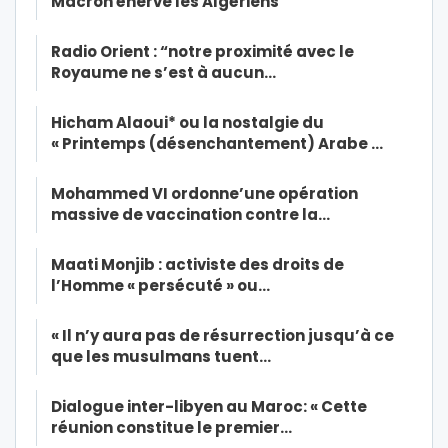
Macron énerve les Algériens
Radio Orient : “notre proximité avec le
Royaume ne s’est à aucun…
Hicham Alaoui* ou la nostalgie du
« Printemps (désenchantement) Arabe …
Mohammed VI ordonne’une opération
massive de vaccination contre la…
Maati Monjib : activiste des droits de
l’Homme « persécuté » ou…
« Il n’y aura pas de résurrection jusqu’à ce
que les musulmans tuent…
Dialogue inter-libyen au Maroc: « Cette
réunion constitue le premier…