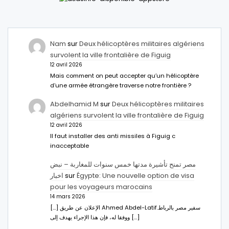
Nam
sur
Deux hélicoptères militaires algériens
survolent la ville frontalière de Figuig
12 avril 2026
Mais comment on peut accepter qu’un hélicoptère
d’une armée étrangère traverse notre frontière ?
Abdelhamid M
sur
Deux hélicoptères militaires
algériens survolent la ville frontalière de Figuig
12 avril 2026
Il faut installer des anti missiles à Figuig c
inacceptable
مصر تمنح تأشيرة مدتها خمس سنوات للمغاربة – نبض
اخبار
sur
Égypte: Une nouvelle option de visa
pour les voyageurs marocains
14 mars 2026
[…] الإعلان عن طريق Ahmed Abdel-Latifسفير مصر بالرباط.
ووفقا له، فإن هذا الإجراء يهدف إلى […]