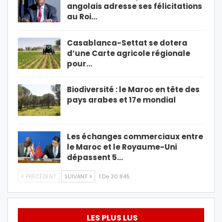
angolais adresse ses félicitations
au Roi…
Casablanca-Settat se dotera
d’une Carte agricole régionale
pour…
Biodiversité : le Maroc en tête des
pays arabes et 17e mondial
Les échanges commerciaux entre
le Maroc et le Royaume-Uni
dépassent 5…
PRÉCÉDENT
SUIVANT
1 De 30 845
LES PLUS LUS