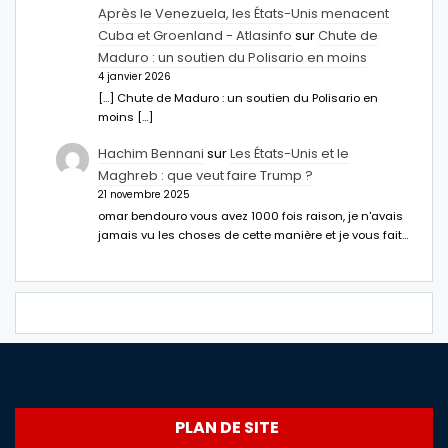
Après le Venezuela, les États-Unis menacent
Cuba et Groenland - Atlasinfo
sur
Chute de
Maduro : un soutien du Polisario en moins
4 janvier 2026
[…] Chute de Maduro : un soutien du Polisario en
moins […]
Hachim Bennani
sur
Les États-Unis et le
Maghreb : que veut faire Trump ?
21 novembre 2025
omar bendouro vous avez 1000 fois raison, je n'avais
jamais vu les choses de cette manière et je vous fait…
PLAN DE SITE