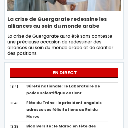
La crise de Guergarate redessine les
alliances au sein du monde arabe
La crise de Guergarate aura été sans conteste
une précieuse occasion de redessiner des
alliances au sein du monde arabe et de clarifier
des positions.
EN DIRECT
Sûreté nationale : le Laboratoire de
18:41
police scientifique obtient…
Fête du Trône : le président angolais
13:43
adresse ses félicitations au Roi du
Maroc
Biodiversité : le Maroc en tête des
13:38