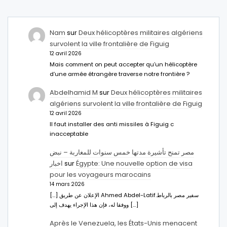
Nam
sur
Deux hélicoptères militaires algériens
survolent la ville frontalière de Figuig
12 avril 2026
Mais comment on peut accepter qu’un hélicoptère
d’une armée étrangère traverse notre frontière ?
Abdelhamid M
sur
Deux hélicoptères militaires
algériens survolent la ville frontalière de Figuig
12 avril 2026
Il faut installer des anti missiles à Figuig c
inacceptable
مصر تمنح تأشيرة مدتها خمس سنوات للمغاربة – نبض
اخبار
sur
Égypte: Une nouvelle option de visa
pour les voyageurs marocains
14 mars 2026
[…] الإعلان عن طريق Ahmed Abdel-Latifسفير مصر بالرباط.
ووفقا له، فإن هذا الإجراء يهدف إلى […]
Après le Venezuela, les États-Unis menacent