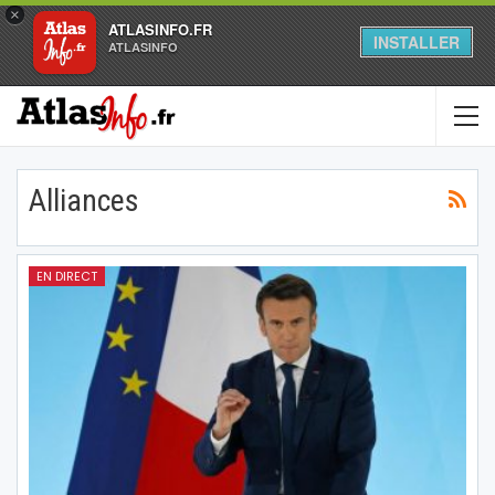
×
ATLASINFO.FR
INSTALLER
ATLASINFO
Alliances
EN DIRECT