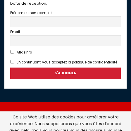
boîte de réception.
Prénom ou nom complet
Email
AtlasInfo
En continuant, vous acceptez la politique de confidentialité
Ce site Web utilise des cookies pour améliorer votre
expérience. Nous supposerons que vous êtes d'accord
Atlasinfo.fr : l'essentiel de l'actualité de la France et du
avec cela, mais vous pouvez vous désinscrire si vous le