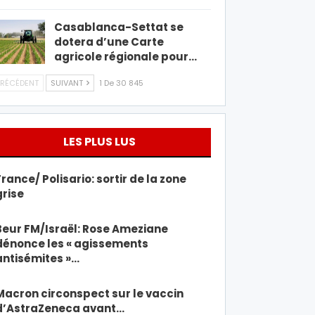
Casablanca-Settat se
dotera d’une Carte
agricole régionale pour…
RÉCÉDENT
SUIVANT
1 De 30 845
LES PLUS LUS
France/ Polisario: sortir de la zone
grise
Beur FM/Israël: Rose Ameziane
dénonce les « agissements
antisémites »…
Macron circonspect sur le vaccin
d’AstraZeneca avant…