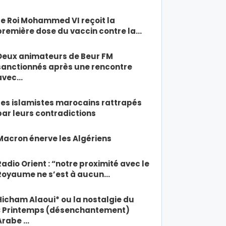
Le Roi Mohammed VI reçoit la
première dose du vaccin contre la…
Deux animateurs de Beur FM
sanctionnés après une rencontre
avec…
Les islamistes marocains rattrapés
par leurs contradictions
Macron énerve les Algériens
Radio Orient : “notre proximité avec le
Royaume ne s’est à aucun…
Hicham Alaoui* ou la nostalgie du
« Printemps (désenchantement)
Arabe …