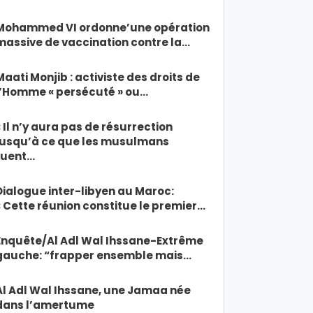
Mohammed VI ordonne’une opération
massive de vaccination contre la…
Maati Monjib : activiste des droits de
l’Homme « persécuté » ou…
« Il n’y aura pas de résurrection
jusqu’à ce que les musulmans
tuent…
Dialogue inter-libyen au Maroc:
« Cette réunion constitue le premier…
Enquête/Al Adl Wal Ihssane-Extrême
gauche: “frapper ensemble mais…
Al Adl Wal Ihssane, une Jamaa née
dans l’amertume