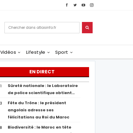
Vidéos
Lifestyle
Sport
EN DIRECT
Sûreté nationale : le Laboratoire
1
de police scientifique obtient…
Fête du Trône : le président
43
angolais adresse ses
félicitations au Roi du Maroc
Biodiversité : le Maroc en tête
38