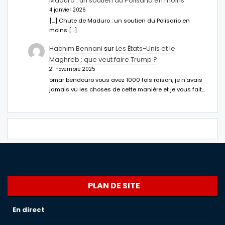
Maduro : un soutien du Polisario en moins
4 janvier 2026
[…] Chute de Maduro : un soutien du Polisario en
moins […]
Hachim Bennani
sur
Les États-Unis et le
Maghreb : que veut faire Trump ?
21 novembre 2025
omar bendouro vous avez 1000 fois raison, je n'avais
jamais vu les choses de cette manière et je vous fait…
PLAN DE SITE
En direct