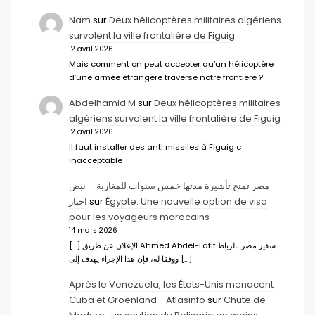
Nam
sur
Deux hélicoptères militaires algériens
survolent la ville frontalière de Figuig
12 avril 2026
Mais comment on peut accepter qu’un hélicoptère
d’une armée étrangère traverse notre frontière ?
Abdelhamid M
sur
Deux hélicoptères militaires
algériens survolent la ville frontalière de Figuig
12 avril 2026
Il faut installer des anti missiles à Figuig c
inacceptable
مصر تمنح تأشيرة مدتها خمس سنوات للمغاربة – نبض
اخبار
sur
Égypte: Une nouvelle option de visa
pour les voyageurs marocains
14 mars 2026
[…] الإعلان عن طريق Ahmed Abdel-Latifسفير مصر بالرباط.
ووفقا له، فإن هذا الإجراء يهدف إلى […]
Après le Venezuela, les États-Unis menacent
Cuba et Groenland - Atlasinfo
sur
Chute de