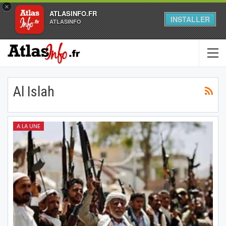
×
ATLASINFO.FR
INSTALLER
ATLASINFO
Al Islah
A LA UNE