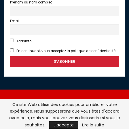
Prénom ou nom complet
Email
AtlasInfo
En continuant, vous acceptez la politique de confidentialité
Ce site Web utilise des cookies pour améliorer votre
expérience. Nous supposerons que vous êtes d'accord
Atlasinfo.fr : l'essentiel de l'actualité de la France et du
avec cela, mais vous pouvez vous désinscrire si vous le
Maghreb © Tous Droits Réservés - Atlasinfo- 2026
souhaitez.
J'accepte
Lire la suite
ATLASINFO