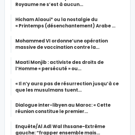
Royaume ne s’est à aucun…
Hicham Alaoui* ou la nostalgie du
« Printemps (désenchantement) Arabe …
Mohammed VI ordonne’une opération
massive de vaccination contre la…
Maati Monjib : activiste des droits de
l’Homme « persécuté » ou…
« Il n’y aura pas de résurrection jusqu’à ce
que les musulmans tuent…
Dialogue inter-libyen au Maroc: « Cette
réunion constitue le premier…
Enquête/Al Adl Wal Ihssane-Extrême
gauche: “frapper ensemble mais…