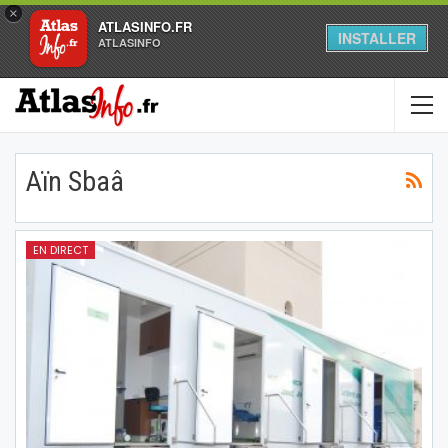
×
ATLASINFO.FR
INSTALLER
ATLASINFO
Aïn Sbaâ
EN DIRECT