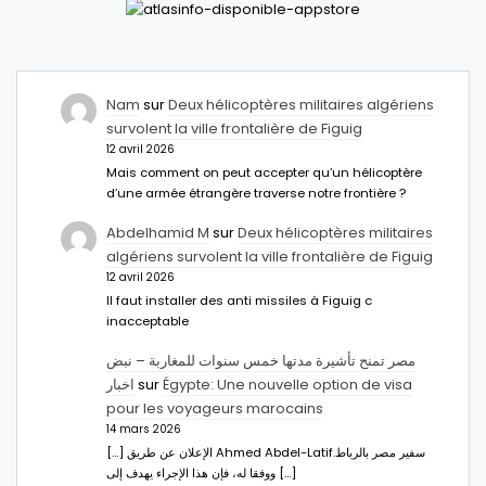
Nam
sur
Deux hélicoptères militaires algériens
survolent la ville frontalière de Figuig
12 avril 2026
Mais comment on peut accepter qu’un hélicoptère
d’une armée étrangère traverse notre frontière ?
Abdelhamid M
sur
Deux hélicoptères militaires
algériens survolent la ville frontalière de Figuig
12 avril 2026
Il faut installer des anti missiles à Figuig c
inacceptable
مصر تمنح تأشيرة مدتها خمس سنوات للمغاربة – نبض
اخبار
sur
Égypte: Une nouvelle option de visa
pour les voyageurs marocains
14 mars 2026
[…] الإعلان عن طريق Ahmed Abdel-Latifسفير مصر بالرباط.
ووفقا له، فإن هذا الإجراء يهدف إلى […]