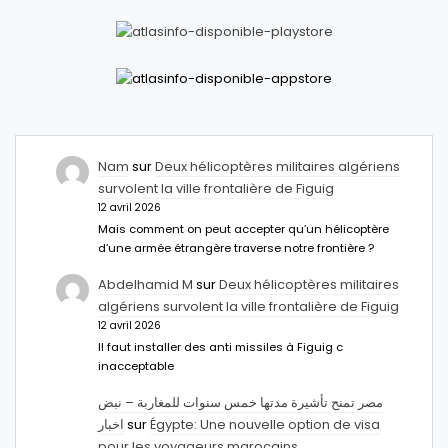
Nam
sur
Deux hélicoptères militaires algériens
survolent la ville frontalière de Figuig
12 avril 2026
Mais comment on peut accepter qu’un hélicoptère
d’une armée étrangère traverse notre frontière ?
Abdelhamid M
sur
Deux hélicoptères militaires
algériens survolent la ville frontalière de Figuig
12 avril 2026
Il faut installer des anti missiles à Figuig c
inacceptable
مصر تمنح تأشيرة مدتها خمس سنوات للمغاربة – نبض
اخبار
sur
Égypte: Une nouvelle option de visa
pour les voyageurs marocains