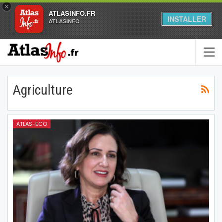
×
ATLASINFO.FR
INSTALLER
ATLASINFO
Agriculture
ATLAS-ECO