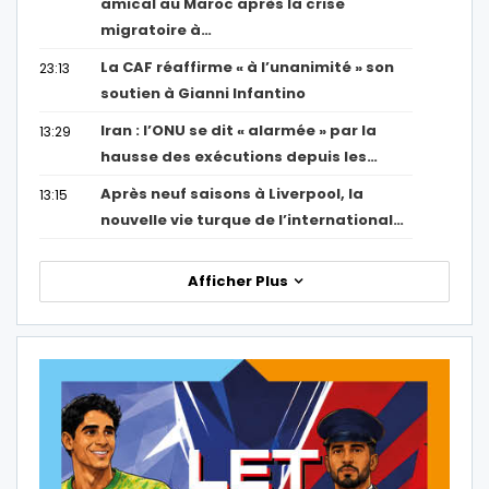
amical au Maroc après la crise
migratoire à…
La CAF réaffirme « à l’unanimité » son
23:13
soutien à Gianni Infantino
Iran : l’ONU se dit « alarmée » par la
13:29
hausse des exécutions depuis les…
Après neuf saisons à Liverpool, la
13:15
nouvelle vie turque de l’international…
Afficher Plus