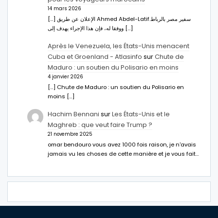
14 mars 2026
[…] الإعلان عن طريق Ahmed Abdel-Latifسفير مصر بالرباط.
ووفقا له، فإن هذا الإجراء يهدف إلى […]
Après le Venezuela, les États-Unis menacent
Cuba et Groenland - Atlasinfo
sur
Chute de
Maduro : un soutien du Polisario en moins
4 janvier 2026
[…] Chute de Maduro : un soutien du Polisario en
moins […]
Hachim Bennani
sur
Les États-Unis et le
Maghreb : que veut faire Trump ?
21 novembre 2025
omar bendouro vous avez 1000 fois raison, je n'avais
jamais vu les choses de cette manière et je vous fait…