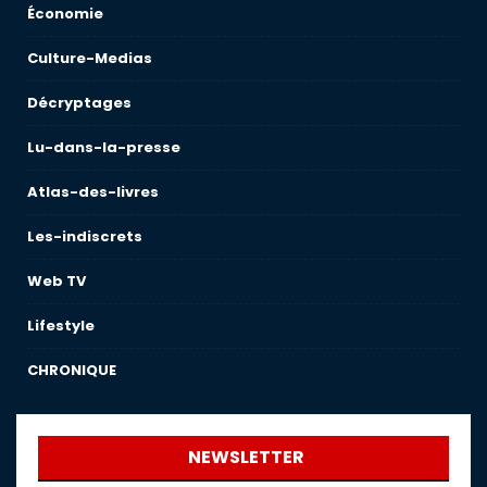
Économie
Culture-Medias
Décryptages
Lu-dans-la-presse
Atlas-des-livres
Les-indiscrets
Web TV
Lifestyle
CHRONIQUE
NEWSLETTER