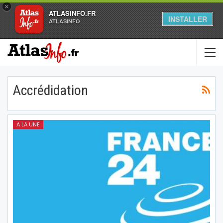
×
ATLASINFO.FR
INSTALLER
ATLASINFO
Accrédidation
A LA UNE