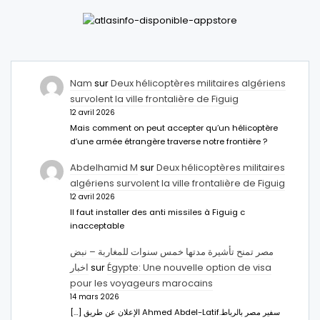
Nam
sur
Deux hélicoptères militaires algériens
survolent la ville frontalière de Figuig
12 avril 2026
Mais comment on peut accepter qu’un hélicoptère
d’une armée étrangère traverse notre frontière ?
Abdelhamid M
sur
Deux hélicoptères militaires
algériens survolent la ville frontalière de Figuig
12 avril 2026
Il faut installer des anti missiles à Figuig c
inacceptable
مصر تمنح تأشيرة مدتها خمس سنوات للمغاربة – نبض
اخبار
sur
Égypte: Une nouvelle option de visa
pour les voyageurs marocains
14 mars 2026
[…] الإعلان عن طريق Ahmed Abdel-Latifسفير مصر بالرباط.