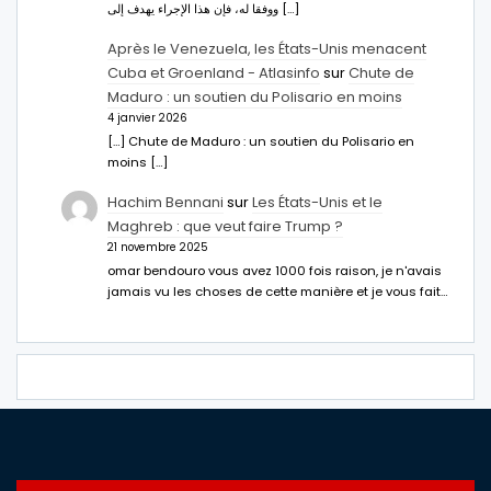
ووفقا له، فإن هذا الإجراء يهدف إلى […]
Après le Venezuela, les États-Unis menacent
Cuba et Groenland - Atlasinfo
sur
Chute de
Maduro : un soutien du Polisario en moins
4 janvier 2026
[…] Chute de Maduro : un soutien du Polisario en
moins […]
Hachim Bennani
sur
Les États-Unis et le
Maghreb : que veut faire Trump ?
21 novembre 2025
omar bendouro vous avez 1000 fois raison, je n'avais
jamais vu les choses de cette manière et je vous fait…