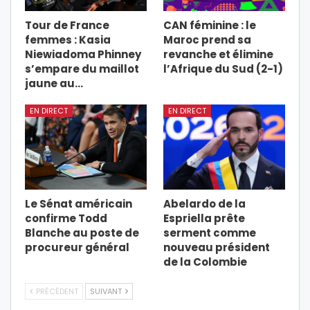
Tour de France
CAN féminine : le
femmes : Kasia
Maroc prend sa
Niewiadoma Phinney
revanche et élimine
s’empare du maillot
l’Afrique du Sud (2-1)
jaune au…
EN DIRECT
EN DIRECT
Le Sénat américain
Abelardo de la
confirme Todd
Espriella prête
Blanche au poste de
serment comme
procureur général
nouveau président
de la Colombie
PRÉCÉDENT
SUIVANT