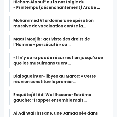
Hicham Alaoui* ou la nostalgie du
« Printemps (désenchantement) Arabe …
Mohammed VI ordonne’une opération
massive de vaccination contre la…
Maati Monjib : activiste des droits de
l’Homme « persécuté » ou…
« Il n’y aura pas de résurrection jusqu’à ce
que les musulmans tuent…
Dialogue inter-libyen au Maroc: « Cette
réunion constitue le premier…
Enquête/Al Adl Wal Ihssane-Extrême
gauche: “frapper ensemble mais…
Al Adl Wal Ihssane, une Jamaa née dans