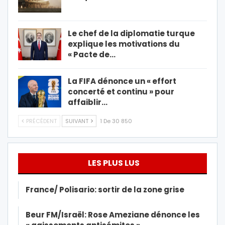
Le chef de la diplomatie turque
explique les motivations du
« Pacte de…
La FIFA dénonce un « effort
concerté et continu » pour
affaiblir…
PRÉCÉDENT
SUIVANT
1 De 30 850
LES PLUS LUS
France/ Polisario: sortir de la zone grise
Beur FM/Israël: Rose Ameziane dénonce les