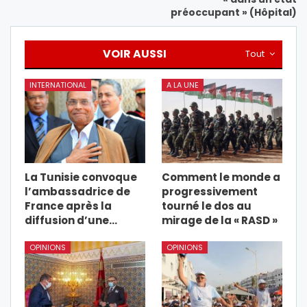
préoccupant » (Hôpital)
VOIR AUSSI
Tout
INTERNATIONAL
A LA UNE
La Tunisie convoque
Comment le monde a
l’ambassadrice de
progressivement
France après la
tourné le dos au
diffusion d’une…
mirage de la « RASD »
OPINIONS
OPINIONS