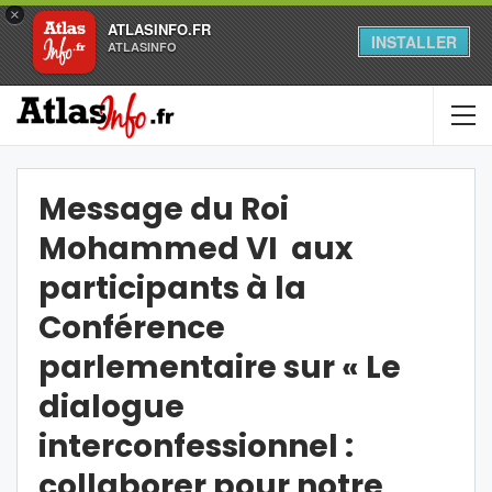
×
ATLASINFO.FR
INSTALLER
ATLASINFO
Message du Roi
Mohammed VI aux
participants à la
Conférence
parlementaire sur « Le
dialogue
interconfessionnel :
collaborer pour notre