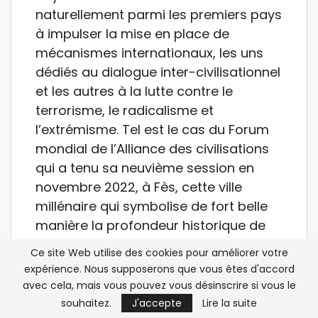
naturellement parmi les premiers pays
à impulser la mise en place de
mécanismes internationaux, les uns
dédiés au dialogue inter-civilisationnel
et les autres à la lutte contre le
terrorisme, le radicalisme et
l’extrémisme. Tel est le cas du Forum
mondial de l’Alliance des civilisations
qui a tenu sa neuvième session en
novembre 2022, à Fès, cette ville
millénaire qui symbolise de fort belle
manière la profondeur historique de
notre civilisation et la coexistence
Ce site Web utilise des cookies pour améliorer votre
religieuse qui lui est propre.
expérience. Nous supposerons que vous êtes d'accord
avec cela, mais vous pouvez vous désinscrire si vous le
Nous avons toujours été fermement
souhaitez.
J'accepte
Lire la suite
attaché à ce que le Royaume du