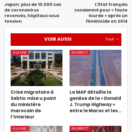
Japon: plus de 10.000 cas
L’Etat français
de coronavirus
condamné pour « faute
recensés, hôpitaux sous
lourde » après un
tension
féminicide en 2014
VOIR AUSSI
Tout
A LA UNE
EN DIRECT
Crise migratoire à
La MAP détaille la
Sebta: mise u point
genèse de la « Donald
du ministère
J. Trump Highway »
marocain de
entre le Maroc et les…
l’Interieur
A LA UNE
EN DIRECT