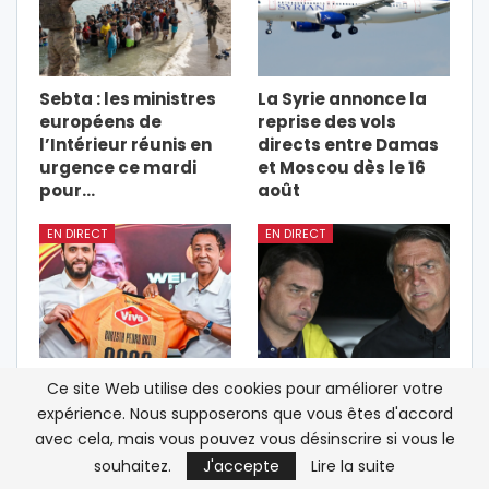
Sebta : les ministres
La Syrie annonce la
européens de
reprise des vols
l’Intérieur réunis en
directs entre Damas
urgence ce mardi
et Moscou dès le 16
pour…
août
EN DIRECT
EN DIRECT
La RS Berkane
Présidentielle au
Ce site Web utilise des cookies pour améliorer votre
officialise la
Brésil : Flavio
expérience. Nous supposerons que vous êtes d'accord
signature de Bubista,
Bolsonaro promet de
avec cela, mais vous pouvez vous désinscrire si vous le
ex-sélectionneur du
respecter le verdict
souhaitez.
J'accepte
Lire la suite
Cap-Vert
des urnes