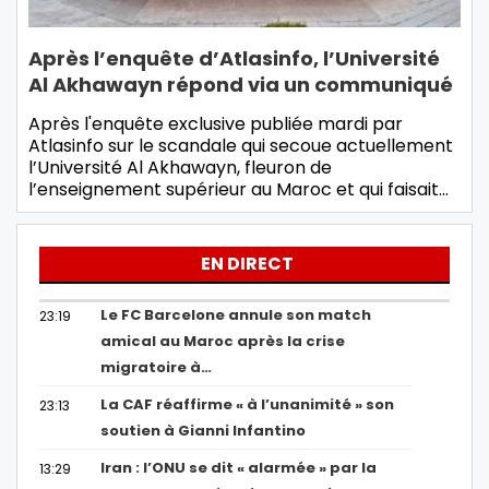
Après l’enquête d’Atlasinfo, l’Université
Al Akhawayn répond via un communiqué
Après l'enquête exclusive publiée mardi par
Atlasinfo sur le scandale qui secoue actuellement
l’Université Al Akhawayn, fleuron de
l’enseignement supérieur au Maroc et qui faisait…
EN DIRECT
Le FC Barcelone annule son match
23:19
amical au Maroc après la crise
migratoire à…
La CAF réaffirme « à l’unanimité » son
23:13
soutien à Gianni Infantino
Iran : l’ONU se dit « alarmée » par la
13:29