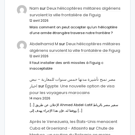
Nam
sur
Deux hélicoptères militaires algériens
survolent la ville frontalière de Figuig
12 avril 2026
Mais comment on peut accepter qu’un hélicoptère
d’une armée étrangère traverse notre frontière ?
Abdelhamid M
sur
Deux hélicoptères militaires
algériens survolent la ville frontalière de Figuig
12 avril 2026
Il faut installer des anti missiles à Figuig c
inacceptable
مصر تمنح تأشيرة مدتها خمس سنوات للمغاربة – نبض
اخبار
sur
Égypte: Une nouvelle option de visa
pour les voyageurs marocains
14 mars 2026
[…] الإعلان عن طريق Ahmed Abdel-Latifسفير مصر بالرباط.
ووفقا له، فإن هذا الإجراء يهدف إلى […]
Après le Venezuela, les États-Unis menacent
Cuba et Groenland - Atlasinfo
sur
Chute de
Maduro : un soutien du Polisario en moins