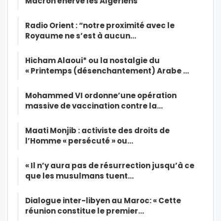
Macron énerve les Algériens
Radio Orient : “notre proximité avec le
Royaume ne s’est à aucun…
Hicham Alaoui* ou la nostalgie du
« Printemps (désenchantement) Arabe …
Mohammed VI ordonne’une opération
massive de vaccination contre la…
Maati Monjib : activiste des droits de
l’Homme « persécuté » ou…
« Il n’y aura pas de résurrection jusqu’à ce
que les musulmans tuent…
Dialogue inter-libyen au Maroc: « Cette
réunion constitue le premier…