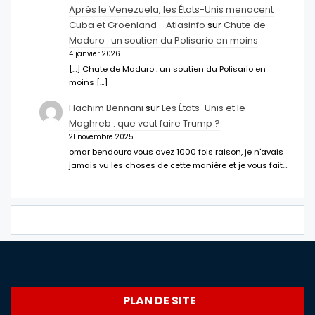
Après le Venezuela, les États-Unis menacent
Cuba et Groenland - Atlasinfo
sur
Chute de
Maduro : un soutien du Polisario en moins
4 janvier 2026
[…] Chute de Maduro : un soutien du Polisario en
moins […]
Hachim Bennani
sur
Les États-Unis et le
Maghreb : que veut faire Trump ?
21 novembre 2025
omar bendouro vous avez 1000 fois raison, je n'avais
jamais vu les choses de cette manière et je vous fait…
PLAN DE SITE