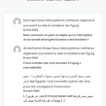
Nam
sur
Deux hélicoptères militaires algériens
survolent la ville frontalière de Figuig
12 avril 2026
Mais comment on peut accepter qu’un hélicoptère
d’une armée étrangère traverse notre frontière ?
Abdelhamid M
sur
Deux hélicoptères militaires
algériens survolent la ville frontalière de Figuig
12 avril 2026
Il faut installer des anti missiles à Figuig c
inacceptable
مصر تمنح تأشيرة مدتها خمس سنوات للمغاربة – نبض
اخبار
sur
Égypte: Une nouvelle option de visa
pour les voyageurs marocains
14 mars 2026
[…] الإعلان عن طريق Ahmed Abdel-Latifسفير مصر بالرباط.
ووفقا له، فإن هذا الإجراء يهدف إلى […]