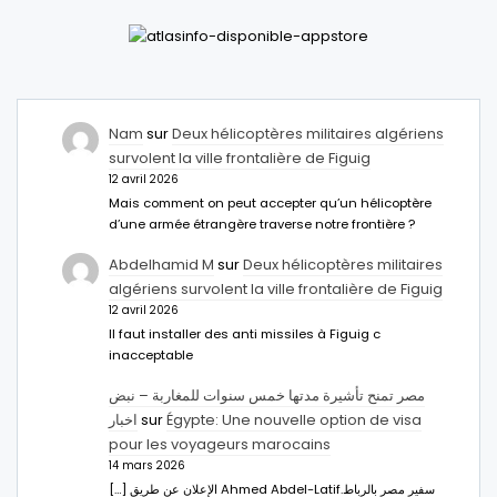
Nam
sur
Deux hélicoptères militaires algériens
survolent la ville frontalière de Figuig
12 avril 2026
Mais comment on peut accepter qu’un hélicoptère
d’une armée étrangère traverse notre frontière ?
Abdelhamid M
sur
Deux hélicoptères militaires
algériens survolent la ville frontalière de Figuig
12 avril 2026
Il faut installer des anti missiles à Figuig c
inacceptable
مصر تمنح تأشيرة مدتها خمس سنوات للمغاربة – نبض
اخبار
sur
Égypte: Une nouvelle option de visa
pour les voyageurs marocains
14 mars 2026
[…] الإعلان عن طريق Ahmed Abdel-Latifسفير مصر بالرباط.