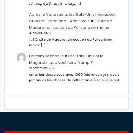
ووفقا له، فإن هذا الإجراء يهدف إلى […]
Après le Venezuela, les États-Unis menacent
Cuba et Groenland - Atlasinfo
sur
Chute de
Maduro : un soutien du Polisario en moins
4 janvier 2026
[…] Chute de Maduro : un soutien du Polisario en
moins […]
Hachim Bennani
sur
Les États-Unis et le
Maghreb : que veut faire Trump ?
21 novembre 2025
omar bendouro vous avez 1000 fois raison, je n'avais
jamais vu les choses de cette manière et je vous fait…