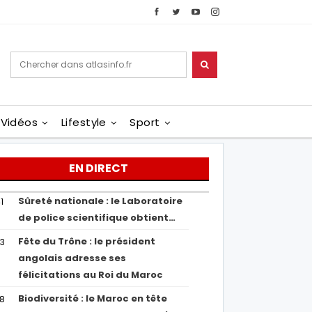
Vidéos
Lifestyle
Sport
EN DIRECT
Sûreté nationale : le Laboratoire
1
de police scientifique obtient…
Fête du Trône : le président
43
angolais adresse ses
félicitations au Roi du Maroc
Biodiversité : le Maroc en tête
38