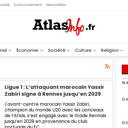
Santé
Environnement
Newsletter
onal
Économie
Société
Culture
Religion
18:4
Ligue 1 : L’attaquant marocain Yassir
Zabiri signe à Rennes jusqu’en 2029
13:
L'avant-centre marocain Yassir Zabiri,
champion du monde U20 avec les Lionceaux
de l’Atlas, s’est engagé avec le Stade Rennais
jusqu’en 2029 en provenance du club
13:
portugais du FC…