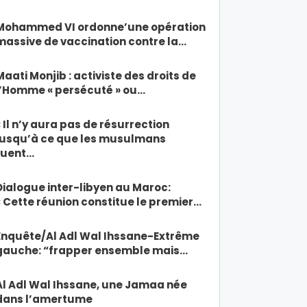
Mohammed VI ordonne’une opération
massive de vaccination contre la…
Maati Monjib : activiste des droits de
l’Homme « persécuté » ou…
« Il n’y aura pas de résurrection
jusqu’à ce que les musulmans
tuent…
Dialogue inter-libyen au Maroc:
« Cette réunion constitue le premier…
Enquête/Al Adl Wal Ihssane-Extrême
gauche: “frapper ensemble mais…
Al Adl Wal Ihssane, une Jamaa née
dans l’amertume