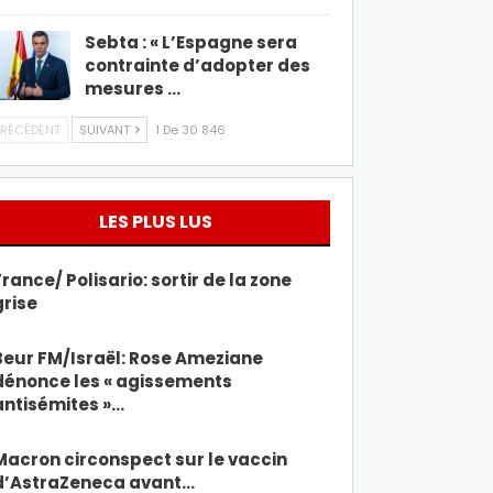
Sebta : « L’Espagne sera
contrainte d’adopter des
mesures …
RÉCÉDENT
SUIVANT
1 De 30 846
LES PLUS LUS
France/ Polisario: sortir de la zone
grise
Beur FM/Israël: Rose Ameziane
dénonce les « agissements
antisémites »…
Macron circonspect sur le vaccin
d’AstraZeneca avant…