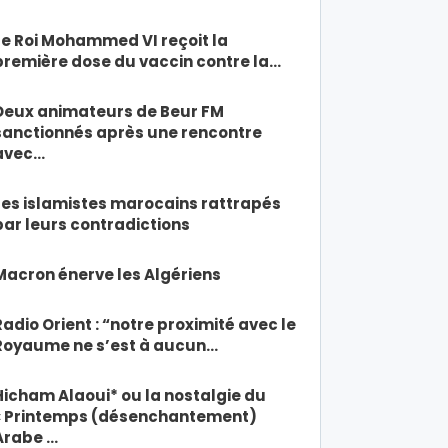
Le Roi Mohammed VI reçoit la
première dose du vaccin contre la…
Deux animateurs de Beur FM
sanctionnés après une rencontre
avec…
Les islamistes marocains rattrapés
par leurs contradictions
Macron énerve les Algériens
Radio Orient : “notre proximité avec le
Royaume ne s’est à aucun…
Hicham Alaoui* ou la nostalgie du
« Printemps (désenchantement)
Arabe …