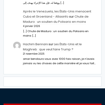
ووفقا له، فإن هذا الإجراء يهدف إلى […]
Après le Venezuela, les États-Unis menacent
Cuba et Groenland - Atlasinfo
sur
Chute de
Maduro : un soutien du Polisario en moins
4 janvier 2026
[…] Chute de Maduro : un soutien du Polisario en
moins […]
Hachim Bennani
sur
Les États-Unis et le
Maghreb : que veut faire Trump ?
21 novembre 2025
omar bendouro vous avez 1000 fois raison, je n'avais
jamais vu les choses de cette manière et je vous fait…