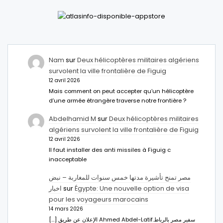
Nam
sur
Deux hélicoptères militaires algériens
survolent la ville frontalière de Figuig
12 avril 2026
Mais comment on peut accepter qu’un hélicoptère
d’une armée étrangère traverse notre frontière ?
Abdelhamid M
sur
Deux hélicoptères militaires
algériens survolent la ville frontalière de Figuig
12 avril 2026
Il faut installer des anti missiles à Figuig c
inacceptable
مصر تمنح تأشيرة مدتها خمس سنوات للمغاربة – نبض
اخبار
sur
Égypte: Une nouvelle option de visa
pour les voyageurs marocains
14 mars 2026
[…] الإعلان عن طريق Ahmed Abdel-Latifسفير مصر بالرباط.