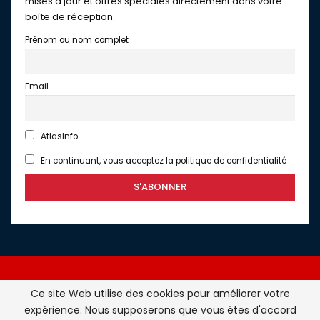
mises à jour et offres spéciales directement dans votre
boîte de réception.
Prénom ou nom complet
Email
AtlasInfo
En continuant, vous acceptez la politique de confidentialité
Ce site Web utilise des cookies pour améliorer votre
expérience. Nous supposerons que vous êtes d'accord
Atlasinfo.fr : l'essentiel de l'actualité de la France et du