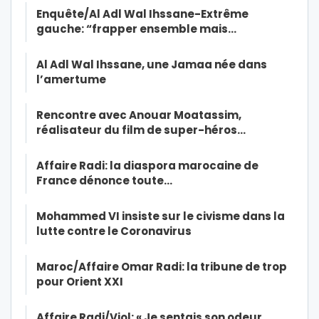
Enquête/Al Adl Wal Ihssane-Extrême
gauche: “frapper ensemble mais…
Al Adl Wal Ihssane, une Jamaa née dans
l’amertume
Rencontre avec Anouar Moatassim,
réalisateur du film de super-héros…
Affaire Radi: la diaspora marocaine de
France dénonce toute…
Mohammed VI insiste sur le civisme dans la
lutte contre le Coronavirus
Maroc/Affaire Omar Radi: la tribune de trop
pour Orient XXI
Affaire Radi/Viol: « Je sentais son odeur