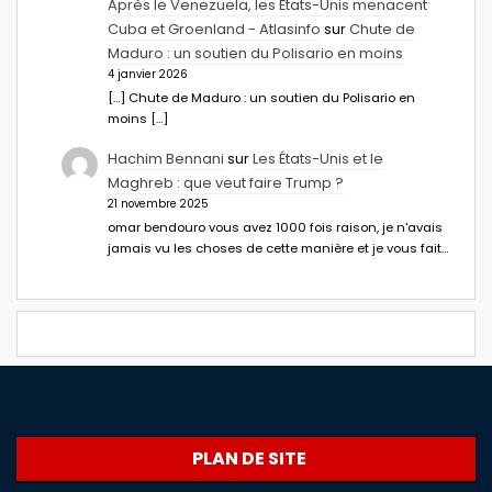
Après le Venezuela, les États-Unis menacent
Cuba et Groenland - Atlasinfo
sur
Chute de
Maduro : un soutien du Polisario en moins
4 janvier 2026
[…] Chute de Maduro : un soutien du Polisario en
moins […]
Hachim Bennani
sur
Les États-Unis et le
Maghreb : que veut faire Trump ?
21 novembre 2025
omar bendouro vous avez 1000 fois raison, je n'avais
jamais vu les choses de cette manière et je vous fait…
PLAN DE SITE