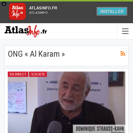
×
ATLASINFO.FR
INSTALLER
ATLASINFO
ONG « Al Karam »
EN DIRECT
SOCIETE