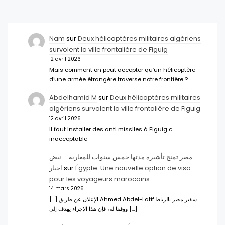
Nam
sur
Deux hélicoptères militaires algériens
survolent la ville frontalière de Figuig
12 avril 2026
Mais comment on peut accepter qu’un hélicoptère
d’une armée étrangère traverse notre frontière ?
Abdelhamid M
sur
Deux hélicoptères militaires
algériens survolent la ville frontalière de Figuig
12 avril 2026
Il faut installer des anti missiles à Figuig c
inacceptable
مصر تمنح تأشيرة مدتها خمس سنوات للمغاربة – نبض
اخبار
sur
Égypte: Une nouvelle option de visa
pour les voyageurs marocains
14 mars 2026
[…] الإعلان عن طريق Ahmed Abdel-Latifسفير مصر بالرباط.
ووفقا له، فإن هذا الإجراء يهدف إلى […]