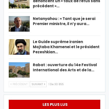
dénoncent un « taux de refus sans
précédent »…
Netanyahou : « Tant que je serai
Premier ministre, il n’y aura…
Le Guide suprême iranien
Mojtaba Khamenei et le président
Pezeshkian…
Rabat : ouverture du 14e Festival
International des Arts et de la…
PRÉCÉDENT
SUIVANT
1 De 30 855
LES PLUS LUS