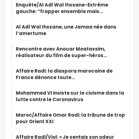
Enquête/Al Adl Wal Ihssane-Extrême
gauche: “frapper ensemble mais…
Al Adl Wal Ihssane, une Jamaa née dans
l’amertume
Rencontre avec Anouar Moatassim,
réalisateur du film de super-héros…
Affaire Radi: la diaspora marocaine de
France dénonce toute…
Mohammed VI insiste sur le civisme dans la
lutte contre le Coronavirus
Maroc/Affaire Omar Radi: la tribune de trop
pour Orient XXI
Affaire Radi/Viol: « Je sentais son odeur