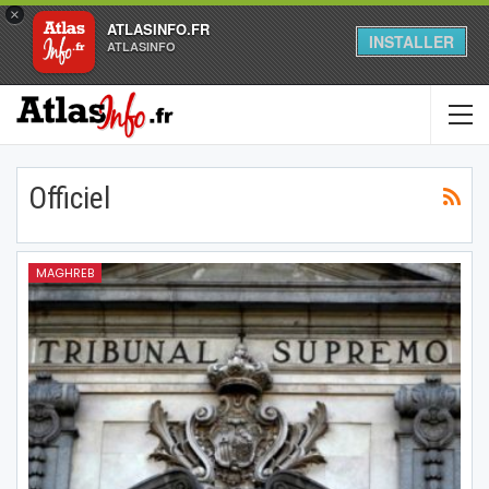
×
ATLASINFO.FR
INSTALLER
ATLASINFO
Officiel
MAGHREB