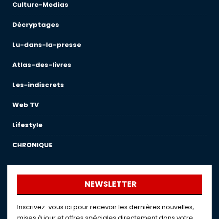
Culture-Medias
Décryptages
Lu-dans-la-presse
Atlas-des-livres
Les-indiscrets
Web TV
Lifestyle
CHRONIQUE
NEWSLETTER
Inscrivez-vous ici pour recevoir les dernières nouvelles,
mises à jour et offres spéciales directement dans votre