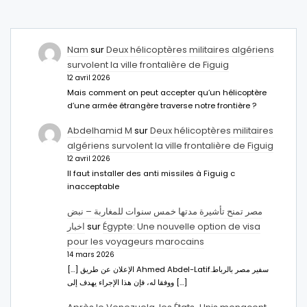
Nam
sur
Deux hélicoptères militaires algériens
survolent la ville frontalière de Figuig
12 avril 2026
Mais comment on peut accepter qu’un hélicoptère
d’une armée étrangère traverse notre frontière ?
Abdelhamid M
sur
Deux hélicoptères militaires
algériens survolent la ville frontalière de Figuig
12 avril 2026
Il faut installer des anti missiles à Figuig c
inacceptable
مصر تمنح تأشيرة مدتها خمس سنوات للمغاربة – نبض
اخبار
sur
Égypte: Une nouvelle option de visa
pour les voyageurs marocains
14 mars 2026
[…] الإعلان عن طريق Ahmed Abdel-Latifسفير مصر بالرباط.
ووفقا له، فإن هذا الإجراء يهدف إلى […]