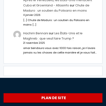
Après le Venezuela, les États-Unis menacent
Cuba et Groenland - Atlasinfo
sur
Chute de
Maduro : un soutien du Polisario en moins
4 janvier 2026
[…] Chute de Maduro : un soutien du Polisario en
moins […]
Hachim Bennani
sur
Les États-Unis et le
Maghreb : que veut faire Trump ?
21 novembre 2025
omar bendouro vous avez 1000 fois raison, je n'avais
jamais vu les choses de cette manière et je vous fait…
PLAN DE SITE