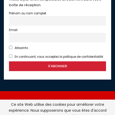
boîte de réception.
Prénom ou nom complet
Email
AtlasInfo
En continuant, vous acceptez la politique de confidentialité
Ce site Web utilise des cookies pour améliorer votre
expérience. Nous supposerons que vous êtes d'accord
Atlasinfo.fr : l'essentiel de l'actualité de la France et du