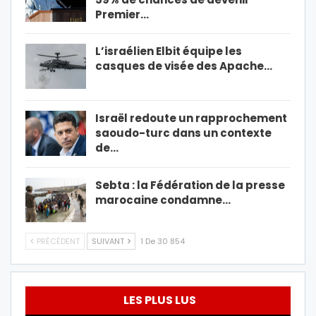
Premier…
L’israélien Elbit équipe les
casques de visée des Apache…
Israël redoute un rapprochement
saoudo-turc dans un contexte
de…
Sebta : la Fédération de la presse
marocaine condamne…
PRÉCÉDENT
SUIVANT
1 De 30 854
LES PLUS LUS