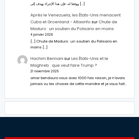
ووفقا له، فإن هذا الإجراء يهدف إلى […]
Après le Venezuela, les États-Unis menacent
Cuba et Groenland - Atlasinfo
sur
Chute de
Maduro : un soutien du Polisario en moins
4 janvier 2026
[…] Chute de Maduro : un soutien du Polisario en
moins […]
Hachim Bennani
sur
Les États-Unis et le
Maghreb : que veut faire Trump ?
21 novembre 2025
omar bendouro vous avez 1000 fois raison, je n'avais
jamais vu les choses de cette manière et je vous fait…