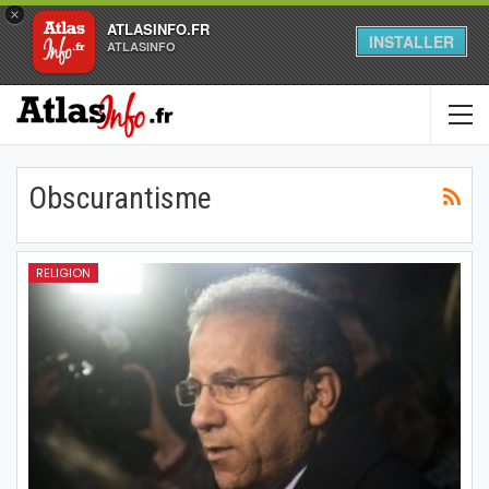
×
ATLASINFO.FR
INSTALLER
ATLASINFO
Obscurantisme
RELIGION