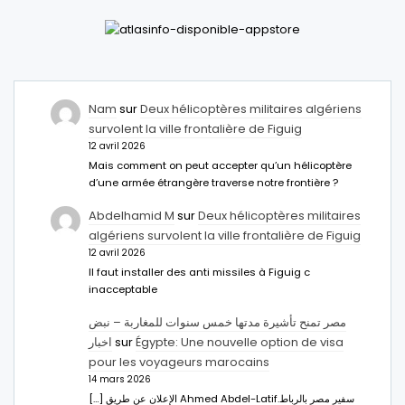
Nam
sur
Deux hélicoptères militaires algériens
survolent la ville frontalière de Figuig
12 avril 2026
Mais comment on peut accepter qu’un hélicoptère
d’une armée étrangère traverse notre frontière ?
Abdelhamid M
sur
Deux hélicoptères militaires
algériens survolent la ville frontalière de Figuig
12 avril 2026
Il faut installer des anti missiles à Figuig c
inacceptable
مصر تمنح تأشيرة مدتها خمس سنوات للمغاربة – نبض
اخبار
sur
Égypte: Une nouvelle option de visa
pour les voyageurs marocains
14 mars 2026
[…] الإعلان عن طريق Ahmed Abdel-Latifسفير مصر بالرباط.