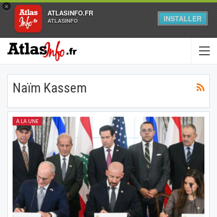
×
ATLASINFO.FR
INSTALLER
ATLASINFO
Naïm Kassem
A LA UNE