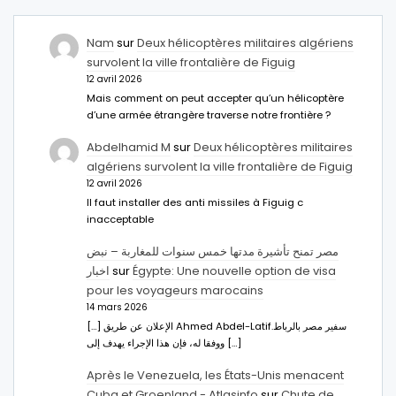
Nam
sur
Deux hélicoptères militaires algériens
survolent la ville frontalière de Figuig
12 avril 2026
Mais comment on peut accepter qu’un hélicoptère
d’une armée étrangère traverse notre frontière ?
Abdelhamid M
sur
Deux hélicoptères militaires
algériens survolent la ville frontalière de Figuig
12 avril 2026
Il faut installer des anti missiles à Figuig c
inacceptable
مصر تمنح تأشيرة مدتها خمس سنوات للمغاربة – نبض
اخبار
sur
Égypte: Une nouvelle option de visa
pour les voyageurs marocains
14 mars 2026
[…] الإعلان عن طريق Ahmed Abdel-Latifسفير مصر بالرباط.
ووفقا له، فإن هذا الإجراء يهدف إلى […]
Après le Venezuela, les États-Unis menacent
Cuba et Groenland - Atlasinfo
sur
Chute de