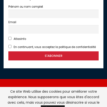
Prénom ou nom complet
Email
AtlasInfo
En continuant, vous acceptez la politique de confidentialité
Ce site Web utilise des cookies pour améliorer votre
expérience. Nous supposerons que vous êtes d'accord
Atlasinfo.fr : l'essentiel de l'actualité de la France et du
avec cela, mais vous pouvez vous désinscrire si vous le
Maghreb © Tous Droits Réservés - Atlasinfo- 2026