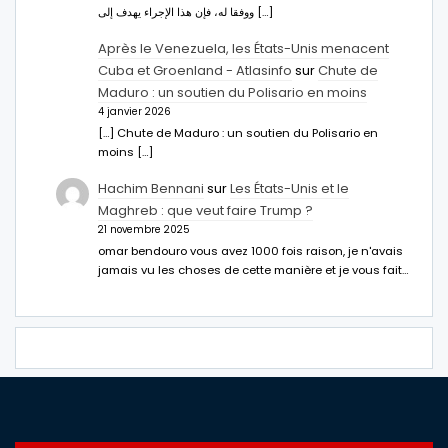
ووفقا له، فإن هذا الإجراء يهدف إلى […]
Après le Venezuela, les États-Unis menacent
Cuba et Groenland - Atlasinfo
sur
Chute de
Maduro : un soutien du Polisario en moins
4 janvier 2026
[…] Chute de Maduro : un soutien du Polisario en
moins […]
Hachim Bennani
sur
Les États-Unis et le
Maghreb : que veut faire Trump ?
21 novembre 2025
omar bendouro vous avez 1000 fois raison, je n'avais
jamais vu les choses de cette manière et je vous fait…