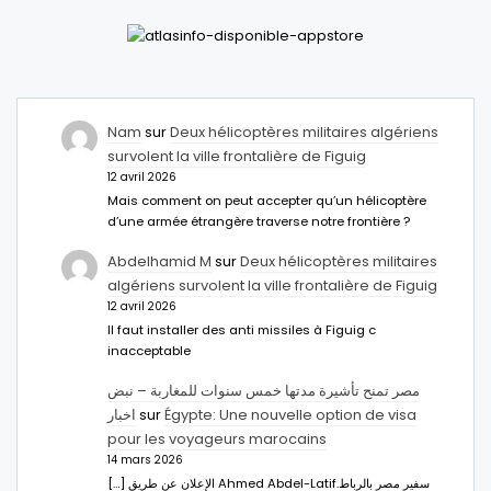
Nam
sur
Deux hélicoptères militaires algériens
survolent la ville frontalière de Figuig
12 avril 2026
Mais comment on peut accepter qu’un hélicoptère
d’une armée étrangère traverse notre frontière ?
Abdelhamid M
sur
Deux hélicoptères militaires
algériens survolent la ville frontalière de Figuig
12 avril 2026
Il faut installer des anti missiles à Figuig c
inacceptable
مصر تمنح تأشيرة مدتها خمس سنوات للمغاربة – نبض
اخبار
sur
Égypte: Une nouvelle option de visa
pour les voyageurs marocains
14 mars 2026
[…] الإعلان عن طريق Ahmed Abdel-Latifسفير مصر بالرباط.