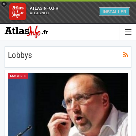
×
ATLASINFO.FR
INSTALLER
ATLASINFO
Lobbys
MAGHREB