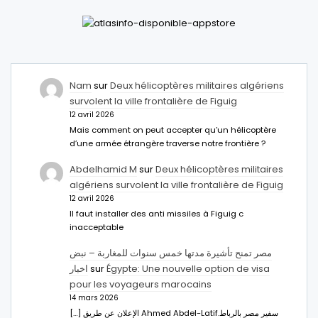
Nam
sur
Deux hélicoptères militaires algériens
survolent la ville frontalière de Figuig
12 avril 2026
Mais comment on peut accepter qu’un hélicoptère
d’une armée étrangère traverse notre frontière ?
Abdelhamid M
sur
Deux hélicoptères militaires
algériens survolent la ville frontalière de Figuig
12 avril 2026
Il faut installer des anti missiles à Figuig c
inacceptable
مصر تمنح تأشيرة مدتها خمس سنوات للمغاربة – نبض
اخبار
sur
Égypte: Une nouvelle option de visa
pour les voyageurs marocains
14 mars 2026
[…] الإعلان عن طريق Ahmed Abdel-Latifسفير مصر بالرباط.