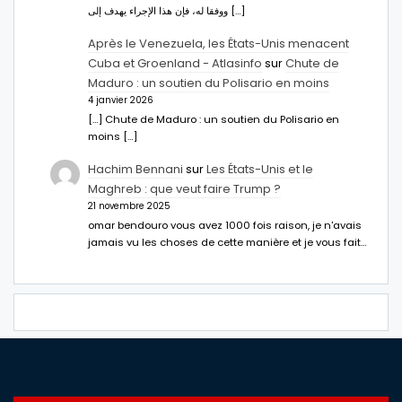
ووفقا له، فإن هذا الإجراء يهدف إلى […]
Après le Venezuela, les États-Unis menacent
Cuba et Groenland - Atlasinfo
sur
Chute de
Maduro : un soutien du Polisario en moins
4 janvier 2026
[…] Chute de Maduro : un soutien du Polisario en
moins […]
Hachim Bennani
sur
Les États-Unis et le
Maghreb : que veut faire Trump ?
21 novembre 2025
omar bendouro vous avez 1000 fois raison, je n'avais
jamais vu les choses de cette manière et je vous fait…