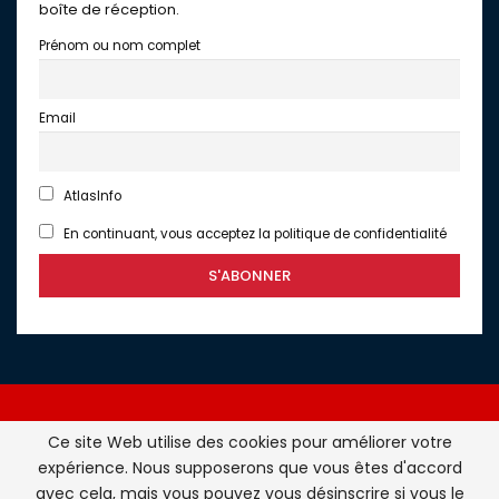
boîte de réception.
Prénom ou nom complet
Email
AtlasInfo
En continuant, vous acceptez la politique de confidentialité
Ce site Web utilise des cookies pour améliorer votre
expérience. Nous supposerons que vous êtes d'accord
Atlasinfo.fr : l'essentiel de l'actualité de la France et du
avec cela, mais vous pouvez vous désinscrire si vous le
Maghreb © Tous Droits Réservés - Atlasinfo- 2026