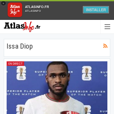
×
ATLASINFO.FR
INSTALLER
ATLASINFO
Issa Diop
EN DIRECT