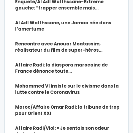
Enquête/Al Adl Wal Ihssane-Extrême
gauche: “frapper ensemble mais…
Al Adl Wal Ihssane, une Jamaa née dans
l’amertume
Rencontre avec Anouar Moatassim,
réalisateur du film de super-héros…
Affaire Radi: la diaspora marocaine de
France dénonce toute…
Mohammed VI insiste sur le civisme dans la
lutte contre le Coronavirus
Maroc/Affaire Omar Radi: la tribune de trop
pour Orient XXI
Affaire Radi/Viol: « Je sentais son odeur