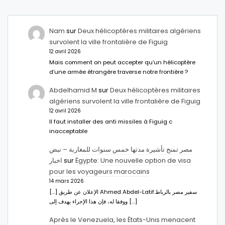
Nam
sur
Deux hélicoptères militaires algériens
survolent la ville frontalière de Figuig
12 avril 2026
Mais comment on peut accepter qu’un hélicoptère
d’une armée étrangère traverse notre frontière ?
Abdelhamid M
sur
Deux hélicoptères militaires
algériens survolent la ville frontalière de Figuig
12 avril 2026
Il faut installer des anti missiles à Figuig c
inacceptable
مصر تمنح تأشيرة مدتها خمس سنوات للمغاربة – نبض
اخبار
sur
Égypte: Une nouvelle option de visa
pour les voyageurs marocains
14 mars 2026
[…] الإعلان عن طريق Ahmed Abdel-Latifسفير مصر بالرباط.
ووفقا له، فإن هذا الإجراء يهدف إلى […]
Après le Venezuela, les États-Unis menacent