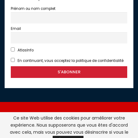
Prénom ou nom complet
Email
AtlasInfo
En continuant, vous acceptez la politique de confidentialité
Ce site Web utilise des cookies pour améliorer votre
expérience. Nous supposerons que vous êtes d'accord
Atlasinfo.fr : l'essentiel de l'actualité de la France et du
avec cela, mais vous pouvez vous désinscrire si vous le
Maghreb © Tous Droits Réservés - Atlasinfo- 2026