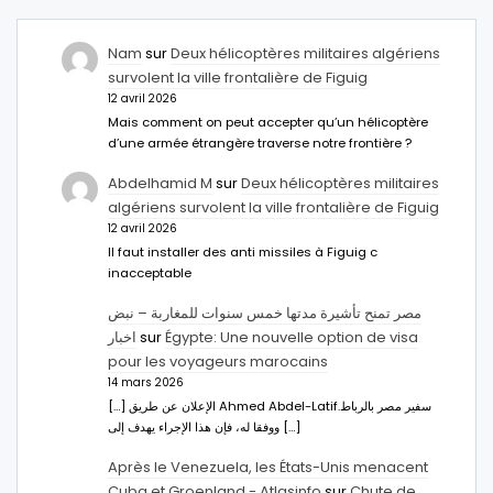
Nam
sur
Deux hélicoptères militaires algériens
survolent la ville frontalière de Figuig
12 avril 2026
Mais comment on peut accepter qu’un hélicoptère
d’une armée étrangère traverse notre frontière ?
Abdelhamid M
sur
Deux hélicoptères militaires
algériens survolent la ville frontalière de Figuig
12 avril 2026
Il faut installer des anti missiles à Figuig c
inacceptable
مصر تمنح تأشيرة مدتها خمس سنوات للمغاربة – نبض
اخبار
sur
Égypte: Une nouvelle option de visa
pour les voyageurs marocains
14 mars 2026
[…] الإعلان عن طريق Ahmed Abdel-Latifسفير مصر بالرباط.
ووفقا له، فإن هذا الإجراء يهدف إلى […]
Après le Venezuela, les États-Unis menacent
Cuba et Groenland - Atlasinfo
sur
Chute de