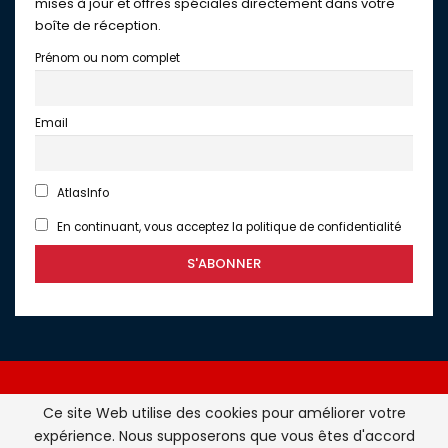
mises à jour et offres spéciales directement dans votre
boîte de réception.
Prénom ou nom complet
Email
AtlasInfo
En continuant, vous acceptez la politique de confidentialité
Ce site Web utilise des cookies pour améliorer votre
expérience. Nous supposerons que vous êtes d'accord
Atlasinfo.fr : l'essentiel de l'actualité de la France et du