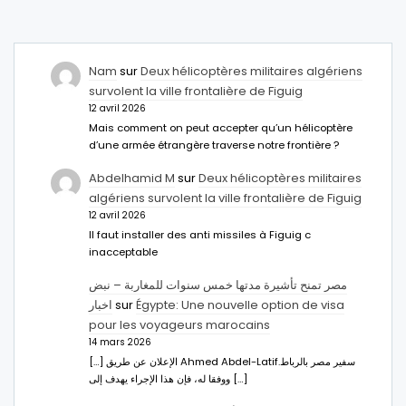
Nam
sur
Deux hélicoptères militaires algériens
survolent la ville frontalière de Figuig
12 avril 2026
Mais comment on peut accepter qu’un hélicoptère
d’une armée étrangère traverse notre frontière ?
Abdelhamid M
sur
Deux hélicoptères militaires
algériens survolent la ville frontalière de Figuig
12 avril 2026
Il faut installer des anti missiles à Figuig c
inacceptable
مصر تمنح تأشيرة مدتها خمس سنوات للمغاربة – نبض
اخبار
sur
Égypte: Une nouvelle option de visa
pour les voyageurs marocains
14 mars 2026
[…] الإعلان عن طريق Ahmed Abdel-Latifسفير مصر بالرباط.
ووفقا له، فإن هذا الإجراء يهدف إلى […]