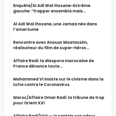
Enquête/Al Adl Wal Ihssane-Extrême
gauche: “frapper ensemble mais…
Al Adl Wal Ihssane, une Jamaa née dans
l’amertume
Rencontre avec Anouar Moatassim,
réalisateur du film de super-héros…
Affaire Radi: la diaspora marocaine de
France dénonce toute…
Mohammed VI insiste sur le civisme dans la
lutte contre le Coronavirus
Maroc/Affaire Omar Radi: la tribune de trop
pour Orient XXI
Affaire Radi/Viol: « Je sentais son odeur