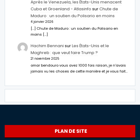
Après le Venezuela, les États-Unis menacent
Cuba et Groenland - Atlasinfo
sur
Chute de
Maduro : un soutien du Polisario en moins
4 janvier 2026
[…] Chute de Maduro : un soutien du Polisario en
moins […]
Hachim Bennani
sur
Les États-Unis et le
Maghreb : que veut faire Trump ?
21 novembre 2025
omar bendouro vous avez 1000 fois raison, je n'avais
jamais vu les choses de cette manière et je vous fait…
PLAN DE SITE