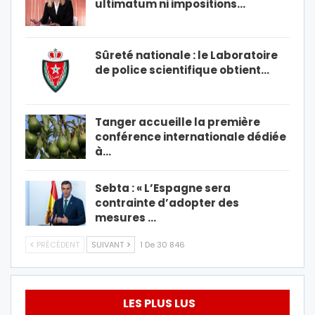
ultimatum ni impositions…
Sûreté nationale : le Laboratoire
de police scientifique obtient…
Tanger accueille la première
conférence internationale dédiée
à…
Sebta : « L’Espagne sera
contrainte d’adopter des
mesures …
PRÉCÉDENT
SUIVANT
1 De 30 846
LES PLUS LUS