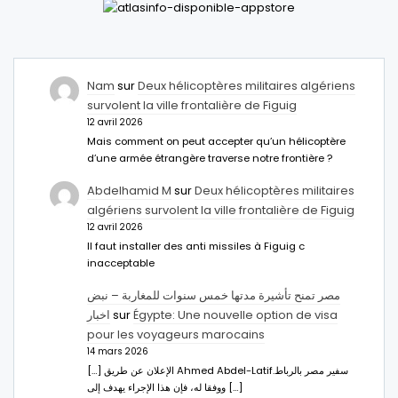
Nam
sur
Deux hélicoptères militaires algériens
survolent la ville frontalière de Figuig
12 avril 2026
Mais comment on peut accepter qu’un hélicoptère
d’une armée étrangère traverse notre frontière ?
Abdelhamid M
sur
Deux hélicoptères militaires
algériens survolent la ville frontalière de Figuig
12 avril 2026
Il faut installer des anti missiles à Figuig c
inacceptable
مصر تمنح تأشيرة مدتها خمس سنوات للمغاربة – نبض
اخبار
sur
Égypte: Une nouvelle option de visa
pour les voyageurs marocains
14 mars 2026
[…] الإعلان عن طريق Ahmed Abdel-Latifسفير مصر بالرباط.
ووفقا له، فإن هذا الإجراء يهدف إلى […]