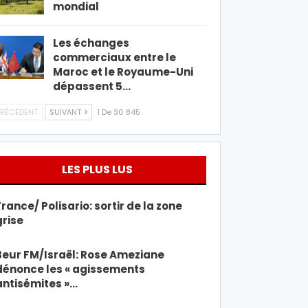
mondial
Les échanges
commerciaux entre le
Maroc et le Royaume-Uni
dépassent 5…
RÉCÉDENT
SUIVANT
1 De 30 845
LES PLUS LUS
France/ Polisario: sortir de la zone
grise
Beur FM/Israël: Rose Ameziane
dénonce les « agissements
antisémites »…