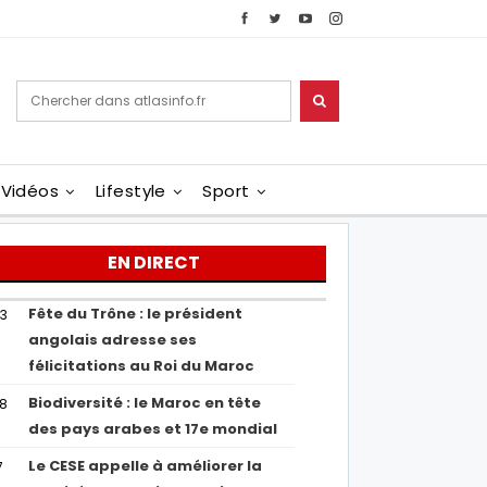
Vidéos
Lifestyle
Sport
EN DIRECT
Fête du Trône : le président
43
angolais adresse ses
félicitations au Roi du Maroc
Biodiversité : le Maroc en tête
38
des pays arabes et 17e mondial
Le CESE appelle à améliorer la
7