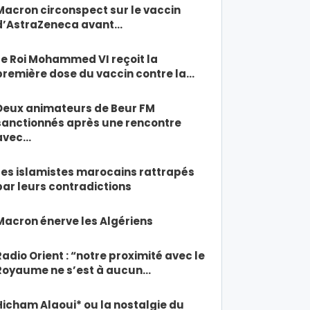
Macron circonspect sur le vaccin
d’AstraZeneca avant…
Le Roi Mohammed VI reçoit la
première dose du vaccin contre la…
Deux animateurs de Beur FM
sanctionnés après une rencontre
avec…
Les islamistes marocains rattrapés
par leurs contradictions
Macron énerve les Algériens
Radio Orient : “notre proximité avec le
Royaume ne s’est à aucun…
Hicham Alaoui* ou la nostalgie du