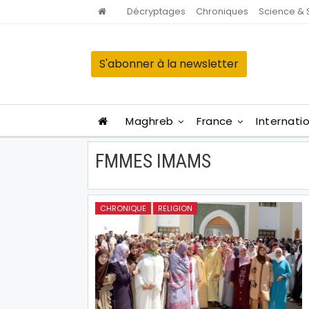
Décryptages
Chroniques
Science & 
S'abonner à la newsletter
Maghreb
France
Internati
FMMES IMAMS
CHRONIQUE
RELIGION