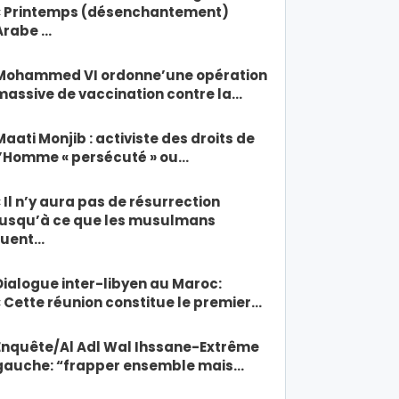
« Printemps (désenchantement)
Arabe …
Mohammed VI ordonne’une opération
massive de vaccination contre la…
Maati Monjib : activiste des droits de
l’Homme « persécuté » ou…
« Il n’y aura pas de résurrection
jusqu’à ce que les musulmans
tuent…
Dialogue inter-libyen au Maroc:
« Cette réunion constitue le premier…
Enquête/Al Adl Wal Ihssane-Extrême
gauche: “frapper ensemble mais…