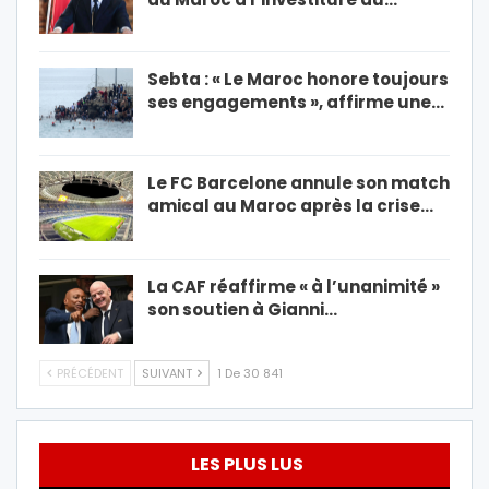
Sebta : « Le Maroc honore toujours
ses engagements », affirme une…
Le FC Barcelone annule son match
amical au Maroc après la crise…
La CAF réaffirme « à l’unanimité »
son soutien à Gianni…
PRÉCÉDENT
SUIVANT
1 De 30 841
LES PLUS LUS