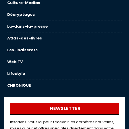
Culture-Medias
Décryptages
Lu-dans-la-presse
Atlas-des-livres
Les-indiscrets
Web TV
Lifestyle
CHRONIQUE
NEWSLETTER
Inscrivez-vous ici pour recevoir les dernières nouvelles,
mises à jour et offres spéciales directement dans votre