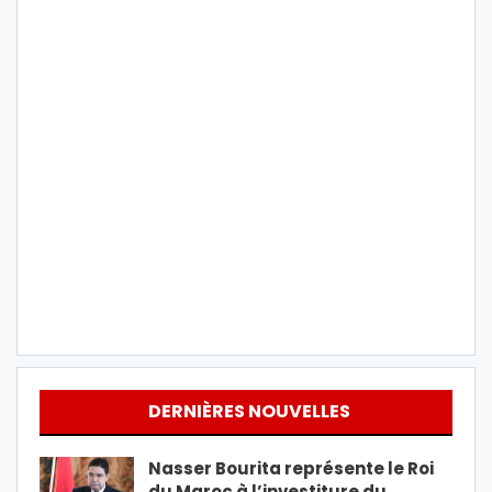
DERNIÈRES NOUVELLES
Nasser Bourita représente le Roi
du Maroc à l’investiture du…