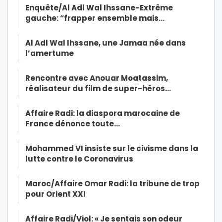
Enquête/Al Adl Wal Ihssane-Extrême
gauche: “frapper ensemble mais…
Al Adl Wal Ihssane, une Jamaa née dans
l’amertume
Rencontre avec Anouar Moatassim,
réalisateur du film de super-héros…
Affaire Radi: la diaspora marocaine de
France dénonce toute…
Mohammed VI insiste sur le civisme dans la
lutte contre le Coronavirus
Maroc/Affaire Omar Radi: la tribune de trop
pour Orient XXI
Affaire Radi/Viol: « Je sentais son odeur