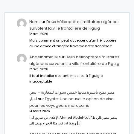
Nam
sur
Deux hélicoptères militaires algériens
survolent la ville frontalière de Figuig
12 avril 2026
Mais comment on peut accepter qu’un hélicoptère
d’une armée étrangère traverse notre frontière ?
Abdelhamid M
sur
Deux hélicoptères militaires
algériens survolent la ville frontalière de Figuig
12 avril 2026
Il faut installer des anti missiles à Figuig c
inacceptable
مصر تمنح تأشيرة مدتها خمس سنوات للمغاربة – نبض
اخبار
sur
Égypte: Une nouvelle option de visa
pour les voyageurs marocains
14 mars 2026
[…] الإعلان عن طريق Ahmed Abdel-Latifسفير مصر بالرباط.
ووفقا له، فإن هذا الإجراء يهدف إلى […]