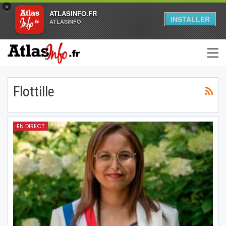
×
ATLASINFO.FR
INSTALLER
ATLASINFO
Flottille
EN DIRECT