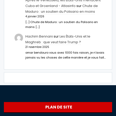
Après le Venezuela, les États-Unis menacent
Cuba et Groenland - Atlasinfo
sur
Chute de
Maduro : un soutien du Polisario en moins
4 janvier 2026
[…] Chute de Maduro : un soutien du Polisario en
moins […]
Hachim Bennani
sur
Les États-Unis et le
Maghreb : que veut faire Trump ?
21 novembre 2025
omar bendouro vous avez 1000 fois raison, je n'avais
jamais vu les choses de cette manière et je vous fait…
PLAN DE SITE