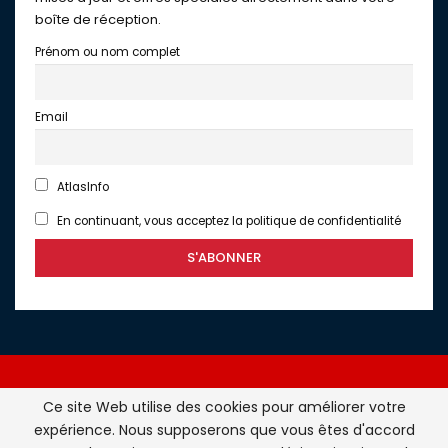
boîte de réception.
Prénom ou nom complet
Email
AtlasInfo
En continuant, vous acceptez la politique de confidentialité
Ce site Web utilise des cookies pour améliorer votre
expérience. Nous supposerons que vous êtes d'accord
Atlasinfo.fr : l'essentiel de l'actualité de la France et du