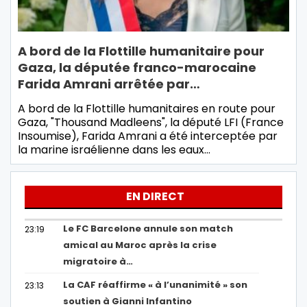
A bord de la Flottille humanitaire pour
Gaza, la députée franco-marocaine
Farida Amrani arrêtée par…
A bord de la Flottille humanitaires en route pour
Gaza, "Thousand Madleens", la député LFI (France
Insoumise), Farida Amrani a été interceptée par
la marine israélienne dans les eaux…
EN DIRECT
Le FC Barcelone annule son match
23:19
amical au Maroc après la crise
migratoire à…
La CAF réaffirme « à l’unanimité » son
23:13
soutien à Gianni Infantino