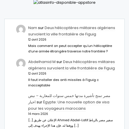
Nam
sur
Deux hélicoptères militaires algériens
survolent la ville frontalière de Figuig
12 avril 2026
Mais comment on peut accepter qu’un hélicoptère
d’une armée étrangère traverse notre frontière ?
Abdelhamid M
sur
Deux hélicoptères militaires
algériens survolent la ville frontalière de Figuig
12 avril 2026
Il faut installer des anti missiles à Figuig c
inacceptable
مصر تمنح تأشيرة مدتها خمس سنوات للمغاربة – نبض
اخبار
sur
Égypte: Une nouvelle option de visa
pour les voyageurs marocains
14 mars 2026
[…] الإعلان عن طريق Ahmed Abdel-Latifسفير مصر بالرباط.
ووفقا له، فإن هذا الإجراء يهدف إلى […]