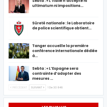
Sebta : « L’Italie n’accepte ni
ultimatum ni impositions…
Sûreté nationale : le Laboratoire
de police scientifique obtient…
Tanger accueille la première
conférence internationale dédiée
à…
Sebta : « L’Espagne sera
contrainte d’adopter des
mesures …
PRÉCÉDENT
SUIVANT
1 De 30 846