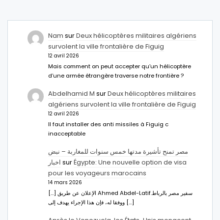
Nam
sur
Deux hélicoptères militaires algériens
survolent la ville frontalière de Figuig
12 avril 2026
Mais comment on peut accepter qu’un hélicoptère
d’une armée étrangère traverse notre frontière ?
Abdelhamid M
sur
Deux hélicoptères militaires
algériens survolent la ville frontalière de Figuig
12 avril 2026
Il faut installer des anti missiles à Figuig c
inacceptable
مصر تمنح تأشيرة مدتها خمس سنوات للمغاربة – نبض
اخبار
sur
Égypte: Une nouvelle option de visa
pour les voyageurs marocains
14 mars 2026
[…] الإعلان عن طريق Ahmed Abdel-Latifسفير مصر بالرباط.
ووفقا له، فإن هذا الإجراء يهدف إلى […]