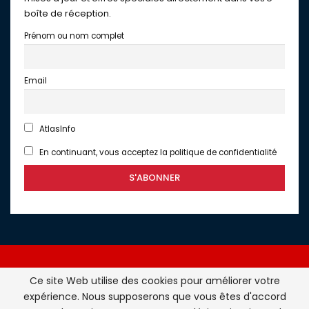
boîte de réception.
Prénom ou nom complet
Email
AtlasInfo
En continuant, vous acceptez la politique de confidentialité
Ce site Web utilise des cookies pour améliorer votre
expérience. Nous supposerons que vous êtes d'accord
Atlasinfo.fr : l'essentiel de l'actualité de la France et du