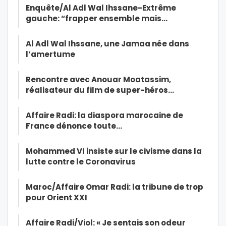
Enquête/Al Adl Wal Ihssane-Extrême
gauche: “frapper ensemble mais…
Al Adl Wal Ihssane, une Jamaa née dans
l’amertume
Rencontre avec Anouar Moatassim,
réalisateur du film de super-héros…
Affaire Radi: la diaspora marocaine de
France dénonce toute…
Mohammed VI insiste sur le civisme dans la
lutte contre le Coronavirus
Maroc/Affaire Omar Radi: la tribune de trop
pour Orient XXI
Affaire Radi/Viol: « Je sentais son odeur