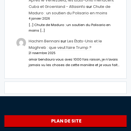
Après le Venezuela, les États-Unis menacent
Cuba et Groenland - Atlasinfo
sur
Chute de
Maduro : un soutien du Polisario en moins
4 janvier 2026
[…] Chute de Maduro : un soutien du Polisario en
moins […]
Hachim Bennani
sur
Les États-Unis et le
Maghreb : que veut faire Trump ?
21 novembre 2025
omar bendouro vous avez 1000 fois raison, je n'avais
jamais vu les choses de cette manière et je vous fait…
PLAN DE SITE