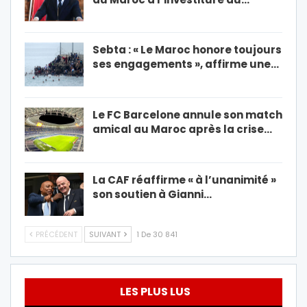
Sebta : « Le Maroc honore toujours
ses engagements », affirme une…
Le FC Barcelone annule son match
amical au Maroc après la crise…
La CAF réaffirme « à l’unanimité »
son soutien à Gianni…
PRÉCÉDENT
SUIVANT
1 De 30 841
LES PLUS LUS