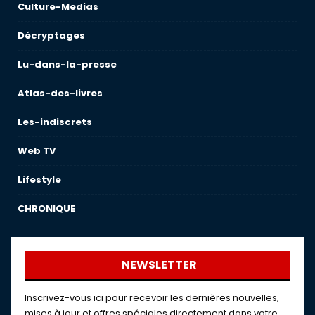
Culture-Medias
Décryptages
Lu-dans-la-presse
Atlas-des-livres
Les-indiscrets
Web TV
Lifestyle
CHRONIQUE
NEWSLETTER
Inscrivez-vous ici pour recevoir les dernières nouvelles,
mises à jour et offres spéciales directement dans votre