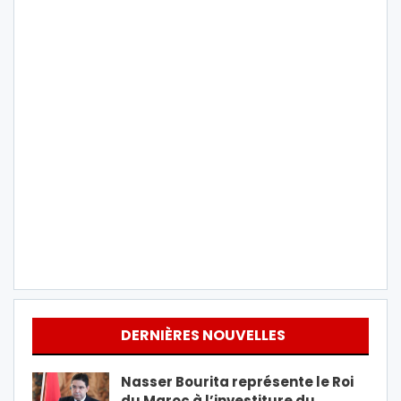
DERNIÈRES NOUVELLES
Nasser Bourita représente le Roi
du Maroc à l’investiture du…