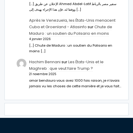
[…] الإعلان عن طريق Ahmed Abdel-Latifسفير مصر بالرباط.
ووفقا له، فإن هذا الإجراء يهدف إلى […]
Après le Venezuela, les États-Unis menacent
Cuba et Groenland - Atlasinfo
sur
Chute de
Maduro : un soutien du Polisario en moins
4 janvier 2026
[…] Chute de Maduro : un soutien du Polisario en
moins […]
Hachim Bennani
sur
Les États-Unis et le
Maghreb : que veut faire Trump ?
21 novembre 2025
omar bendouro vous avez 1000 fois raison, je n'avais
jamais vu les choses de cette manière et je vous fait…