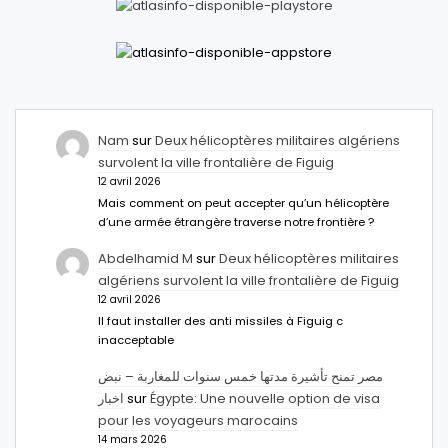
Nam
sur
Deux hélicoptères militaires algériens
survolent la ville frontalière de Figuig
12 avril 2026
Mais comment on peut accepter qu’un hélicoptère
d’une armée étrangère traverse notre frontière ?
Abdelhamid M
sur
Deux hélicoptères militaires
algériens survolent la ville frontalière de Figuig
12 avril 2026
Il faut installer des anti missiles à Figuig c
inacceptable
مصر تمنح تأشيرة مدتها خمس سنوات للمغاربة – نبض
اخبار
sur
Égypte: Une nouvelle option de visa
pour les voyageurs marocains
14 mars 2026