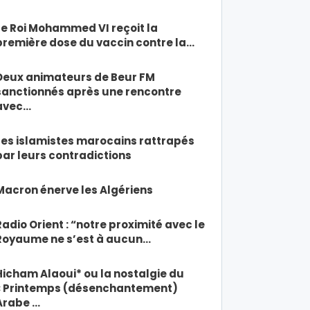
Le Roi Mohammed VI reçoit la
première dose du vaccin contre la…
Deux animateurs de Beur FM
sanctionnés après une rencontre
avec…
Les islamistes marocains rattrapés
par leurs contradictions
Macron énerve les Algériens
Radio Orient : “notre proximité avec le
Royaume ne s’est à aucun…
Hicham Alaoui* ou la nostalgie du
« Printemps (désenchantement)
Arabe …