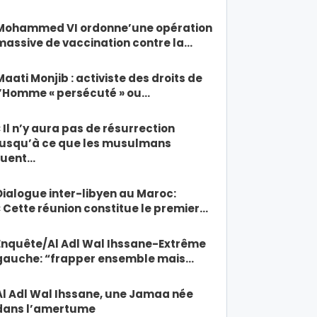
Mohammed VI ordonne’une opération
massive de vaccination contre la…
Maati Monjib : activiste des droits de
l’Homme « persécuté » ou…
« Il n’y aura pas de résurrection
jusqu’à ce que les musulmans
tuent…
Dialogue inter-libyen au Maroc:
« Cette réunion constitue le premier…
Enquête/Al Adl Wal Ihssane-Extrême
gauche: “frapper ensemble mais…
Al Adl Wal Ihssane, une Jamaa née
dans l’amertume