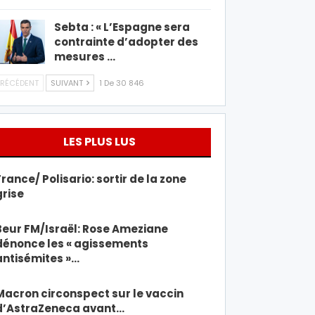
Sebta : « L’Espagne sera
contrainte d’adopter des
mesures …
RÉCÉDENT
SUIVANT
1 De 30 846
LES PLUS LUS
France/ Polisario: sortir de la zone
grise
Beur FM/Israël: Rose Ameziane
dénonce les « agissements
antisémites »…
Macron circonspect sur le vaccin
d’AstraZeneca avant…