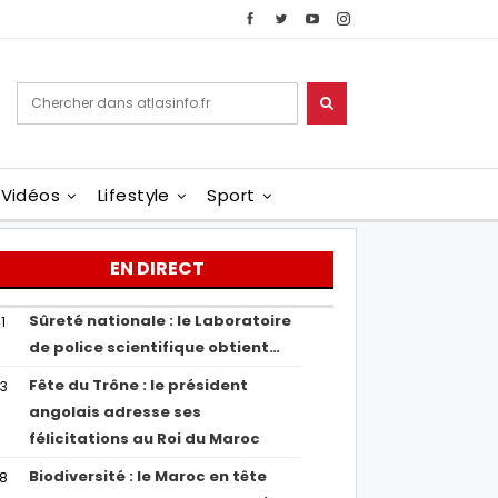
Vidéos
Lifestyle
Sport
EN DIRECT
Sûreté nationale : le Laboratoire
1
de police scientifique obtient…
Fête du Trône : le président
43
angolais adresse ses
félicitations au Roi du Maroc
Biodiversité : le Maroc en tête
38