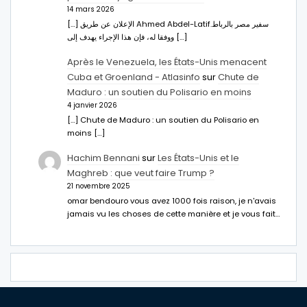
14 mars 2026
[…] الإعلان عن طريق Ahmed Abdel-Latifسفير مصر بالرباط.
ووفقا له، فإن هذا الإجراء يهدف إلى […]
Après le Venezuela, les États-Unis menacent
Cuba et Groenland - Atlasinfo
sur
Chute de
Maduro : un soutien du Polisario en moins
4 janvier 2026
[…] Chute de Maduro : un soutien du Polisario en
moins […]
Hachim Bennani
sur
Les États-Unis et le
Maghreb : que veut faire Trump ?
21 novembre 2025
omar bendouro vous avez 1000 fois raison, je n'avais
jamais vu les choses de cette manière et je vous fait…