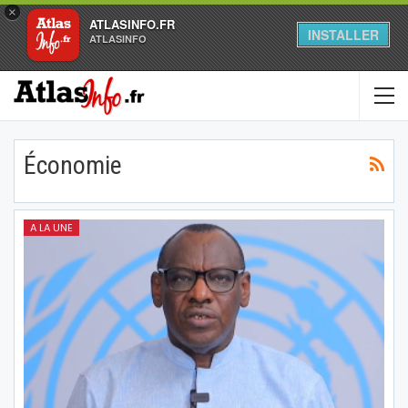
×
ATLASINFO.FR
INSTALLER
ATLASINFO
Économie
A LA UNE