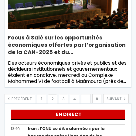
Focus à Salé sur les opportunités
économiques offertes par l’organisation
de la CAN-2025 et du…
Des acteurs économiques privés et publics et des
décideurs institutionnels et gouvernementaux
étaient en conclave, mercredi au Complexe
Mohammed VI de football à Maâmoura (près de…
PRÉCÉDENT
1
2
3
4
…
8
SUIVANT
EN DIRECT
Iran : l’ONU se dit « alarmée » par la
13:29
hausse des exécutions depuis les…