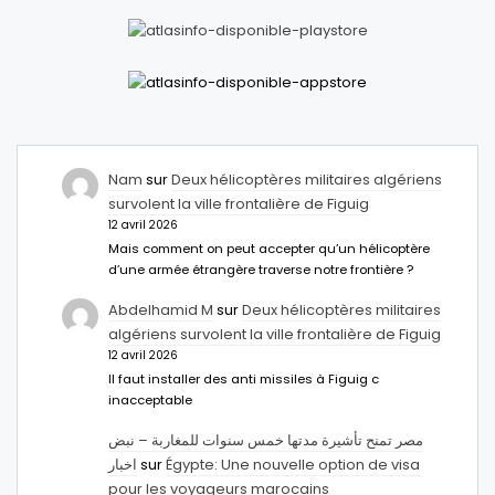
Nam
sur
Deux hélicoptères militaires algériens
survolent la ville frontalière de Figuig
12 avril 2026
Mais comment on peut accepter qu’un hélicoptère
d’une armée étrangère traverse notre frontière ?
Abdelhamid M
sur
Deux hélicoptères militaires
algériens survolent la ville frontalière de Figuig
12 avril 2026
Il faut installer des anti missiles à Figuig c
inacceptable
مصر تمنح تأشيرة مدتها خمس سنوات للمغاربة – نبض
اخبار
sur
Égypte: Une nouvelle option de visa
pour les voyageurs marocains