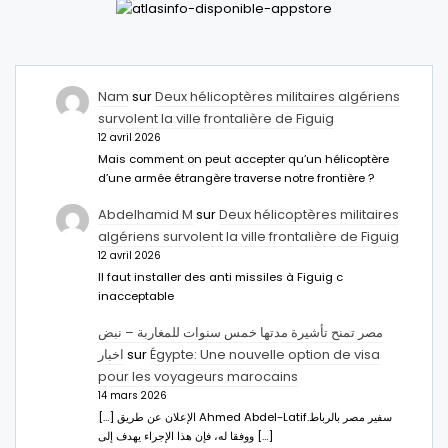
Nam
sur
Deux hélicoptères militaires algériens
survolent la ville frontalière de Figuig
12 avril 2026
Mais comment on peut accepter qu’un hélicoptère
d’une armée étrangère traverse notre frontière ?
Abdelhamid M
sur
Deux hélicoptères militaires
algériens survolent la ville frontalière de Figuig
12 avril 2026
Il faut installer des anti missiles à Figuig c
inacceptable
مصر تمنح تأشيرة مدتها خمس سنوات للمغاربة – نبض
اخبار
sur
Égypte: Une nouvelle option de visa
pour les voyageurs marocains
14 mars 2026
[…] الإعلان عن طريق Ahmed Abdel-Latifسفير مصر بالرباط.
ووفقا له، فإن هذا الإجراء يهدف إلى […]