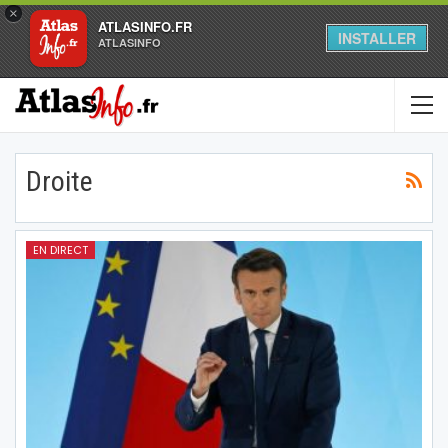
×
ATLASINFO.FR
INSTALLER
ATLASINFO
Droite
EN DIRECT