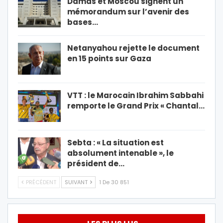
Damas et Moscou signent un
mémorandum sur l’avenir des
bases…
Netanyahou rejette le document
en 15 points sur Gaza
VTT : le Marocain Ibrahim Sabbahi
remporte le Grand Prix « Chantal…
Sebta : « La situation est
absolument intenable », le
président de…
PRÉCÉDENT
SUIVANT
1 De 30 851